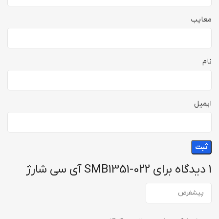
معایب
نام
ایمیل
1 دیدگاه برای
SMB1351-022 آی سی شارژ