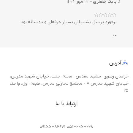
بابک جعفری
–
20 مهر 1404
برخورد پرسنل پشتیبانی بسیار حرفه‌ای و دوستانه بود
0
0
آدرس
خراسان رضوی، مشهد مقدس ، محله: جنت، خیابان شهید مدرس،
خیابان شهید مدرس 8 - مجتمع تجارتی مدرس، طبقه: اول، واحد:
25
ارتباط با ما
09155386971-05132253228