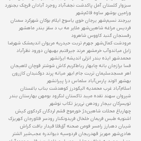
سبزوار گلستان آمل پاکدشت نجف‌آباد روجرد آبادان قرچک بجنورد
ورامین بوشهر ساوه قائم‌شهر
بیرجند نسیم‌شهر یرجان خوی یاسوج ایلام بوکان شهرکرد سمنان
فردیس مراغه شاهین‌شهر ملایر مه ب د سقز بندر ماهشهر
رفسنجان گنبد کاووس شاهرود
مرودشت کمال‌شهر جهرم تربت حیدریه مریوان اندیمشک شهرضا
زابل میاندوآب خرمشهر مرند جیرفتبم بهبهان دورود نظرآباد
محمدشهر ایذه بندر انزلی اندیشه ایرانشهر
فسا برازجان بانه چابهار رباط‌کریم کاش شوشتر قوچان لاهیجان
اهر مسجدسلیمان تربت جام ابهر میانه پرند دوگنبدان کازرون
بهشهر الوند پارس‌آباد سلماس درا پیرانشهر
اسلام‌آباد غرب محمدیه الیگودرز کوهدشت بناب باغستان
شیروان سهند نقده میبد تاکستان لنگرود بومهن بهارستان بندر
تویسرکان بیجار رودهن نی‌ریز تکاب نوشهر
چهارباغ محلات شاهین‌دژ خورموج قشم لردگان کردکوی کیش
اشنویه طبس فریمان خلخال فریدونکنار رودسر فلاورجان کهریزک
شیبان دهبارز رامسر فومن صحنه آق‌قلا قیدار بافت گراش
هادی‌شهر مهریز قهدریجان فردوسیه دیواندره عجب‌شیر الشتر