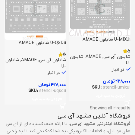
U-MIXU1 شابلون AMAOE
U-QSD11 شابلون AMAOE
5
5
شابلون آی سی
,
AMAOE
,
شابلون
شابلون آی سی
,
AMAOE
,
شابلون
-U
-U
در انبار
در انبار
۴۲۸,۰۰۰
تومان
۴۲۸,۰۰۰
تومان
SKU:
stencil-umixu1
SKU:
stencil-uqsd11
افزودن به سبد خرید
افزودن به سبد خرید
Sorted by latest
Showing all 2 results
فروشگاه آنلاین مشهد آی سی
فروشگاه اینترنتی مشهد آی سی
، با ارائه طیف گسترده ای از آی سی
های موبایل، و قطعات الکترونیکی، به شما کمک می کند تا به راحتی