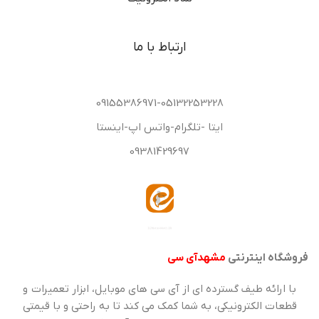
ارتباط با ما
09155386971-05132253228
ایتا -تلگرام-واتس اپ-اینستا
09381429697
فروشگاه اینترنتی
مشهدآی سی
با ارائه طیف گسترده ای از آی سی های موبایل، ابزار تعمیرات و
قطعات الکترونیکی، به شما کمک می کند تا به راحتی و با قیمتی