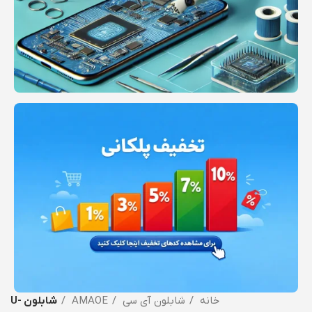
خانه
شابلون آی سی
AMAOE
شابلون -U