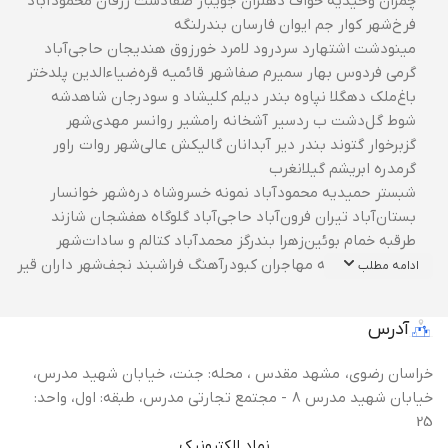
چمران وحیدیه خواف دهلران جویبار صفادشت زرقان محمودآباد
فرخ‌شهر کوار جم ایوان فارسان بندرلنگه
مینودشت اشتهارد سردرود لامرد خورزوق هندیجان حاجی‌آباد
گرمی فردوس بهار سمیرم صفاشهر قائمیه قره‌ضیاءالدین پلدختر
باغ‌ملک دهگلا نپاوه بندر دیلم کلیشاد و سودرجان شاهدشه
شوط گل‌دشت ب ردسیر آشخانه رامشیر روانسر مهدی‌شهر
گزبرخوار گتوند بندر دیر آبدانان گالیکش عالی‌شهر روات راور
گرمدره ابریشم گیلانغرب
شبستر حمیدیه محمودآباد نمونه خسروشاه دره‌شهر خوانسار
بستان‌آباد تیران فرون‌آباد حاجی‌آباد گلوگاه هفشجان شازند
طرقبه خمام بوئین‌زهرا بندرگز محمدآباد کتالم و سادات‌شهر
هشترود شریفیه مهاجران کبودرآهنگ فراشبند نجف‌شهر داران قیر
ادامه مطلب
آدرس
خراسان رضوی، مشهد مقدس ، محله: جنت، خیابان شهید مدرس،
خیابان شهید مدرس 8 - مجتمع تجارتی مدرس، طبقه: اول، واحد:
25
نماد الکترونیک