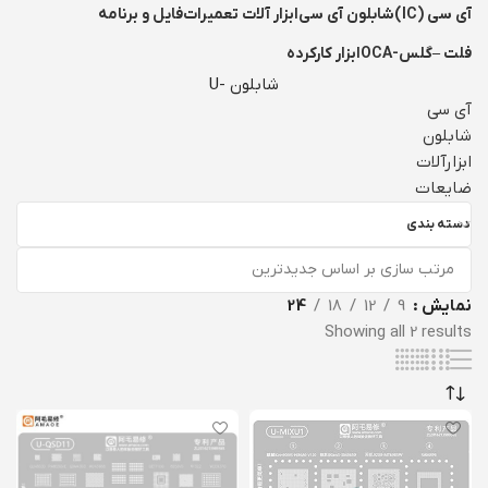
آی سی (IC)
شابلون آی سی
ابزار آلات تعمیرات
فایل و برنامه
فلت –گلس-OCA
ابزار کارکرده
شابلون -U
آی سی
شابلون
ابزارآلات
ضایعات
دسته بندی
نمایش
9
12
18
24
Sorted by latest
Showing all 2 results