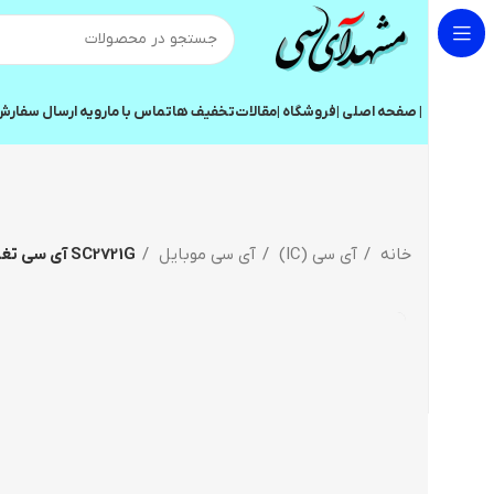
| صفحه اصلی |
فروشگاه |
مقالات
تخفیف ها
تماس با ما
رویه ارسال سفار
خانه
آی سی (IC)
آی سی موبایل
SC2721G آی سی تغذیه