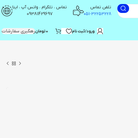
تلفن تماس
تماس ، تلگرام ، واتس آپ ، ایتا
09381429697
051-32253228
رهگیری سفارشات
ورود/ثبت نام
۰
تومان