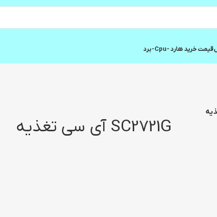
ش
قیمت خرید هارد -cpu-برد
SC2721G آی سی تغذیه