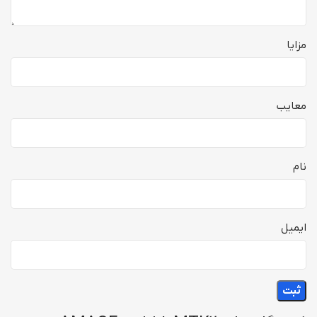
مزایا
معایب
نام
ایمیل