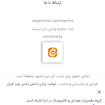
ارتباط با ما
09155386971-05132253228
ایتا -تلگرام-واتس اپ-اینستا
09381429697
تمامی حقوق برای سایت آی سی مشهد محفوظ است.
طراحی و پشتیبانی وبسایت ،
شرکت رایان دانش تدبیر ,وب کرنل
گروه تعمیرات موبایل و الکترونیک در ایتا کلیک کنید .