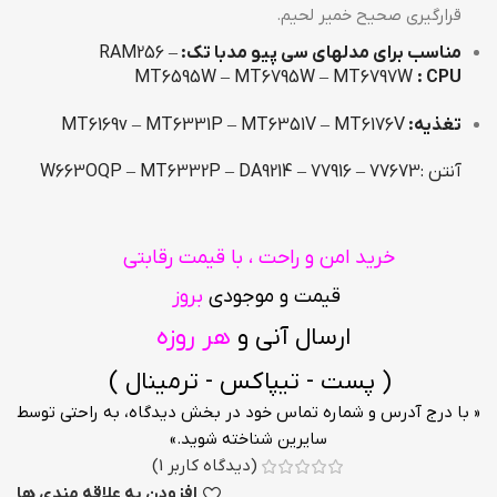
قرارگیری صحیح خمیر لحیم.
مناسب برای مدلهای سی پیو مدبا تک:
RAM256 –
MT6595W – MT6795W – MT6797W
: CPU
تغذیه:
MT6169v – MT6331P – MT6351V – MT6176V
آنتن :77673 – 77916 – W663OQP – MT6332P – DA9214
خرید امن و راحت ، با قیمت رقابتی
قیمت و موجودی
بروز
ارسال آنی و
هر روزه
( پست - تیپاکس - ترمینال )
« با درج آدرس و شماره تماس خود در بخش دیدگاه، به راحتی توسط
سایرین شناخته شوید.»
(دیدگاه کاربر
1
)
افزودن به علاقه مندی ها