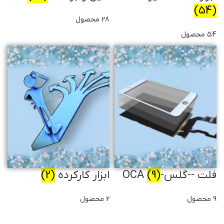
(54)
28 محصول
54 محصول
فلت --گلس-OCA
(9)
ابزار کارکرده
(2)
9 محصول
2 محصول