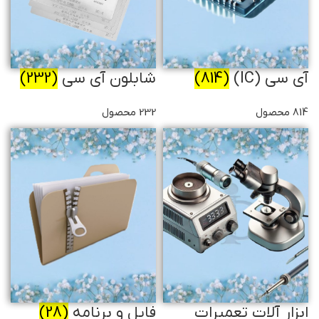
آی سی (IC)
(814)
شابلون آی سی
(232)
814 محصول
232 محصول
ابزار آلات تعمیرات
فایل و برنامه
(28)