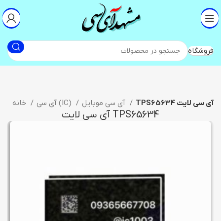
فروشگاه
TPS65634 آی سی لایت
آی سی موبایل
آی سی (IC)
خانه
TPS65634 آی سی لایت