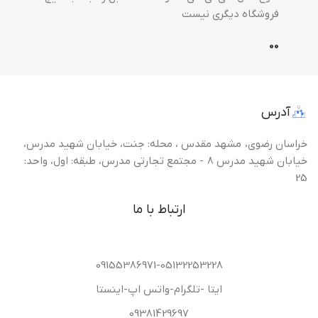
فروشگاه دیگری نیست
0
0
آدرس
خراسان رضوی، مشهد مقدس ، محله: جنت، خیابان شهید مدرس،
خیابان شهید مدرس 8 - مجتمع تجارتی مدرس، طبقه: اول، واحد:
25
ارتباط با ما
09155386971-05132253228
ایتا -تلگرام-واتس اپ-اینستا
09381429697