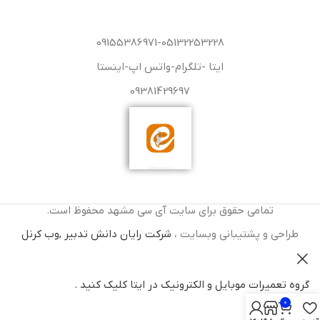
09155386971-05132253228
ایتا -تلگرام-واتس اپ-اینستا
09381429697
تمامی حقوق برای سایت آی سی مشهد محفوظ است.
طراحی و پشتیبانی وبسایت ،
شرکت رایان دانش تدبیر ,وب کرنل
گروه تعمیرات موبایل و الکترونیک در ایتا کلیک کنید .
0