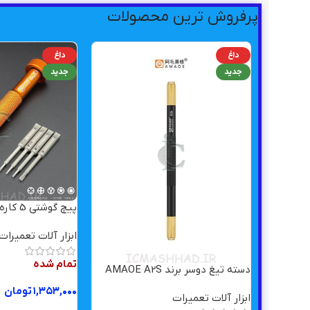
پرفروش ترین محصولات
داغ
داغ
جدید
جدید
پیچ گوشتی 5 کاره AMAOE AB-2D
ابزار آلات تعمیرات
تمام شده
دسته تیغ دوسر برند AMAOE A2S
۱,۳۵۳,۰۰۰
تومان
ابزار آلات تعمیرات