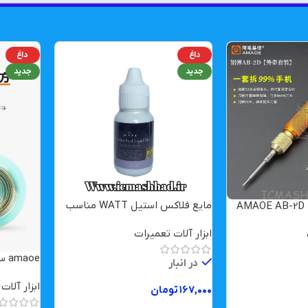
داغ
داغ
جدید
جدید
مایع فلاکس استیل WATT مناسب
لحیم کاری
ابزار آلات تعمیرات
amaoe سیم قلع کش 2015
در انبار
ابزار آلات
۱۶۷,۰۰۰
تومان