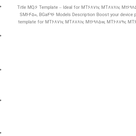
Title MQ:6 Template – Ideal for MT6871v, MT8781v, Mt6
SM6450, BGa496 Models Description Boost your device p
template for MT6871v, MT8781v, Mt6985w, MT6879v, M