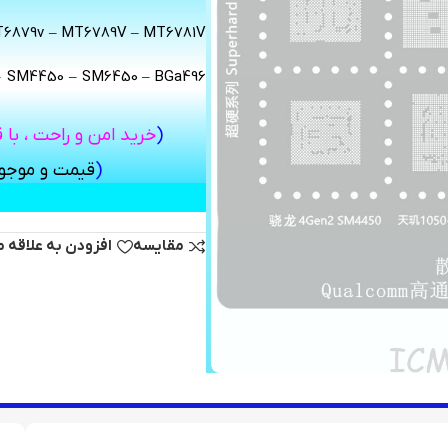
T6879v – MT6789V – MT6781V
– SM4450 – SM6450 – BGa496
(
خرید امن و راحت ، با 
(
قیمت و موج
« با درج آدرس و شماره تم
مقایسه
افزودن به علاقه 