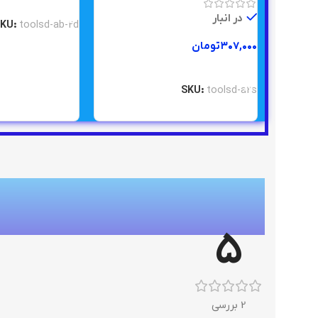
اطلاعات بیشتر
در انبار
SKU:
toolsd-ab-2d
۳۰۷,۰۰۰
تومان
افزودن به سبد خرید
SKU:
toolsd-a2s
5
2 بررسی