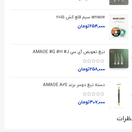
amaoe سیم قلع کش 2015
۲۵۴,۰۰۰
تومان
تیغ تعویض آی سی AMAOE #G #H #J
۲۵۸,۰۰۰
تومان
دسته تیغ دوسر برند AMAOE A2S
۳۰۷,۰۰۰
تومان
ظرات