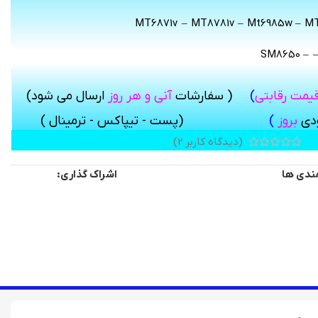
MT6871v – MT8781v – Mt6985w – M
SM8650 – 
قیمت رقابتی
)
( سفارشات
آنی و هر روز
ارسال می شود
)
ودی
بروز
)
(پست - تیپاکس - ترمینال )
اس خود در بخش دیدگاه، به راحتی توسط سایرین شناخته شوید.»
(دیدگاه کاربر
2
)
اشراک گذاری:
مندی ها