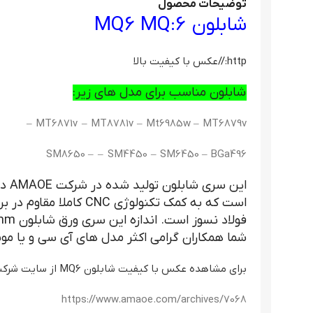
توضیحات محصول
شابلون MQ6 MQ:6
http://عکس با کیفیت بالا
شابلون مناسب برای مدل های زیر:
MT6871v – MT8781v – Mt6985w – MT6879v –
SM8650 – – SM4450 – SM6450 – BGa496
این 
است که به کمک تکنولوژی 
شما همکاران گرامی اکثر مدل های آی سی و یا مو
برای مشاهده عکس با کیفیت شابلون MQ6 از سایت شرکت amaoe اینجا کلیک کنید.
https://www.amaoe.com/archives/7068