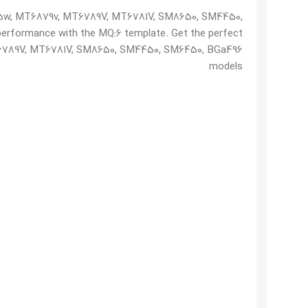
985w, MT6879v, MT6789V, MT6781V, SM8650, SM4450,
erformance with the MQ:6 template. Get the perfect
T6789V, MT6781V, SM8650, SM4450, SM6450, BGa496
models