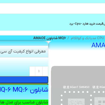
ش
قیمت خرید هارد -cpu-برد
MQ6 شابلون AMAOE
معرفی انواع کیفیت آی سی و
شابلون MQ6 MQ-6 MQ:6
شابلون مناسب برای مدل های