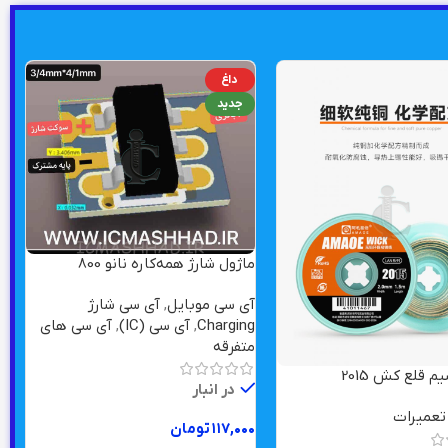
داغ
جدید
ماژول شارژ همه‌کاره نانو 800
میلی‌آمپر
آی سی موبایل
,
آی سی شارژ
Charging
,
آی سی (IC)
,
آی سی های
متفرقه
ق
در انبار
ا
 تعمیرات
۱۱۷,۰۰۰
تومان