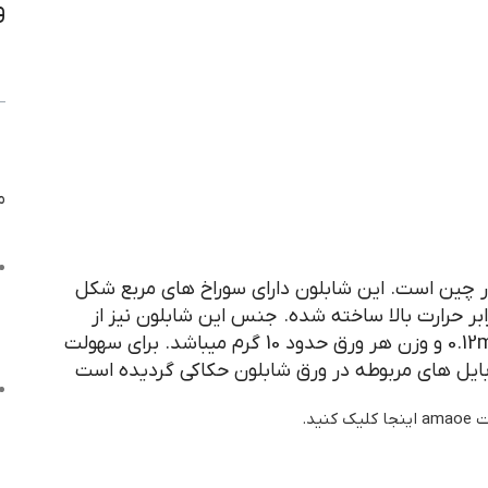
و
م
سری شابلون تولید شده در شرکت AMAOE در چین است. این شابلون دارای سوراخ های مربع شکل
CNC کاملا مقاوم در برابر حرارت بالا ساخته شده. جنس این شابلون نیز از
فولاد نسوز است. اندازه این سری ورق شابلون 0.12mm و وزن هر ورق حدود 10 گرم میباشد. برای سهولت
بایل های مربوطه در ورق شابلون حکاکی گردیده است