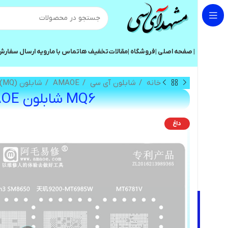
| صفحه اصلی |
فروشگاه |
مقالات
تخفیف ها
تماس با ما
رویه ارسال سفار
خانه
شابلون آی سی
AMAOE
شابلون (MQ) CPU مدیاتک و کوالکام
MQ6 شابلون AMAOE
داغ