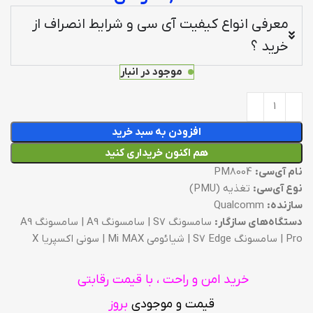
معرفی انواع کیفیت آی سی و شرایط انصراف از
خرید ؟
موجود در انبار
افزودن به سبد خرید
هم اکنون خریداری کنید
نام آی‌سی:
PM8004
نوع آی‌سی:
تغذیه (PMU)
سازنده:
Qualcomm
دستگاه‌های سازگار:
سامسونگ S7 | سامسونگ A9 | سامسونگ A9
Pro | سامسونگ S7 Edge | شیائومی Mi MAX | سونی اکسپریا X
خرید امن و راحت ، با قیمت رقابتی
قیمت و موجودی
بروز