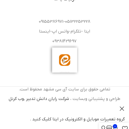
09155386971-05132253228
ایتا -تلگرام-واتس اپ-اینستا
09381429697
تمامی حقوق برای سایت آی سی مشهد محفوظ است.
طراحی و پشتیبانی وبسایت ،
شرکت رایان دانش تدبیر ,وب کرنل
گروه تعمیرات موبایل و الکترونیک در ایتا کلیک کنید .
0