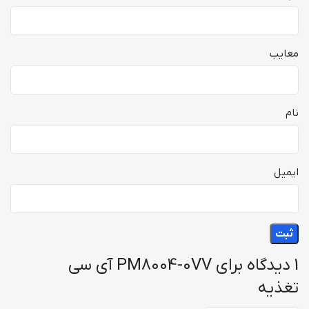
معایب
نام
ایمیل
1 دیدگاه برای
PM8004-0VV آی سی
تغذیه