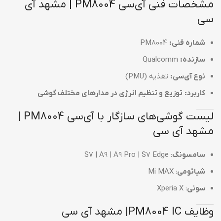
مشخصات فنی آی‌سی PM8004 | مشهد آی
سی
شماره فنی:
PM8004
سازنده:
Qualcomm
نوع آی‌سی:
تغذیه (PMU)
کاربرد:
توزیع و تنظیم انرژی در مدارهای مختلف گوشی
لیست گوشی‌های سازگار با آی‌سی PM8004 |
مشهد آی سی
سامسونگ
: S7 | A9 | A9 Pro | S7 Edge
شیائومی
: Mi MAX
سونی
: Xperia X
وظایف PM8004 IC| مشهد آی سی