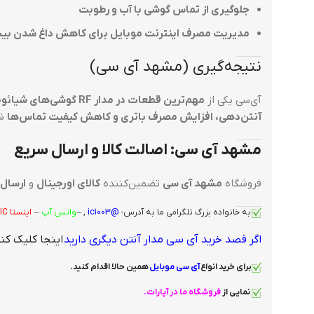
جلوگیری از تماس گوشی با آب و رطوبت
مدیریت مصرف اینترنت موبایل برای کاهش داغ شدن بی
نتیجه‌گیری (مشهد آی سی)
آی‌سی یکی از
مهم‌ترین قطعات در مدار RF گوشی‌های شیائومی
آنتن‌دهی، افزایش مصرف باتری و کاهش کیفیت تماس‌ها
شو
مشهد آی سی: اصالت کالا و ارسال سریع
فروشگاه
مشهد آی سی
تضمین‌کننده
کالای اورجینال
و
ارسال 
به خانواده بزرگ
تلگرامی
ما به آدرس-
@ic1003
, –
واتس آپ
–
اینستا
IC
اگر قصد خرید آی سی مدار آنتن دیگری دارید
اینجا کلیک کنی
برای خرید انواع
آی سی
موبایل
همین حالا اقدام کنید
.
نمایی از
فروشگاه ما در آپارات
.