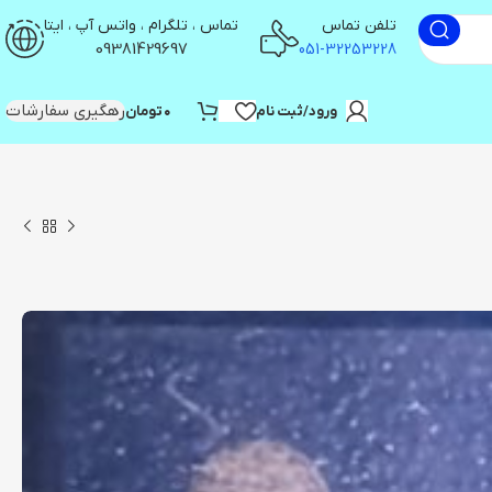
تلفن تماس
تماس ، تلگرام ، واتس آپ ، ایتا
09381429697
051-32253228
رهگیری سفارشات
ورود/ثبت نام
۰
تومان