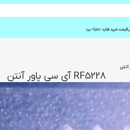
ش
قیمت خرید هارد -cpu-برد
RF5228 آی سی پاور آنتن