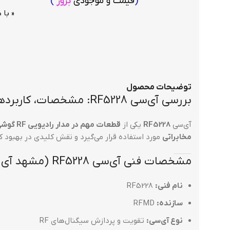
(
قیمت و موجودی
بروز
)
(پست - 
« با
توضیحات محصول
بررسی آی‌سی RF5228: مشخصات، کاربردها و مشکلات رایج (مشهد آی سی)
آی‌سی
RF5228
یکی از
قطعات مهم در مدار رادیویی RF گوشی‌های هوشمند
مخابراتی
مورد استفاده قرار می‌گیرد و نقش کلیدی در بهبود 
مشخصات فنی آی‌سی RF5228 (مشهد آی سی)
نام فنی:
RF5228
سازنده:
RFMD
نوع آی‌سی:
تقویت و پردازش سیگنال‌های RF