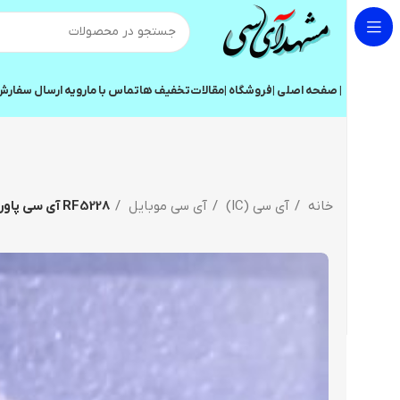
| صفحه اصلی |
فروشگاه |
مقالات
تخفیف ها
تماس با ما
رویه ارسال سفار
خانه
آی سی (IC)
آی سی موبایل
RF5228 آی سی پاور آنتن