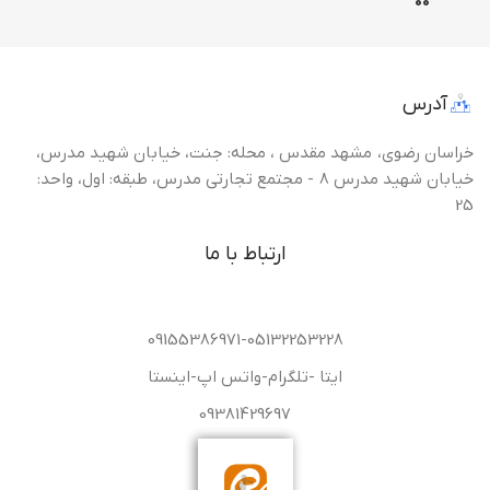
0
0
آدرس
خراسان رضوی، مشهد مقدس ، محله: جنت، خیابان شهید مدرس،
خیابان شهید مدرس 8 - مجتمع تجارتی مدرس، طبقه: اول، واحد:
25
ارتباط با ما
09155386971-05132253228
ایتا -تلگرام-واتس اپ-اینستا
09381429697