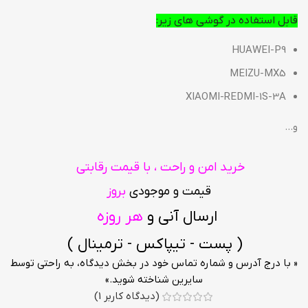
قابل استفاده در گوشی های زیر:
HUAWEI-P9
MEIZU-MX5
XIAOMI-REDMI-1S-3A
و…
خرید امن و راحت ، با قیمت رقابتی
قیمت و موجودی
بروز
ارسال آنی و
هر روزه
( پست - تیپاکس - ترمینال )
« با درج آدرس و شماره تماس خود در بخش دیدگاه، به راحتی توسط
سایرین شناخته شوید.»
(دیدگاه کاربر
1
)