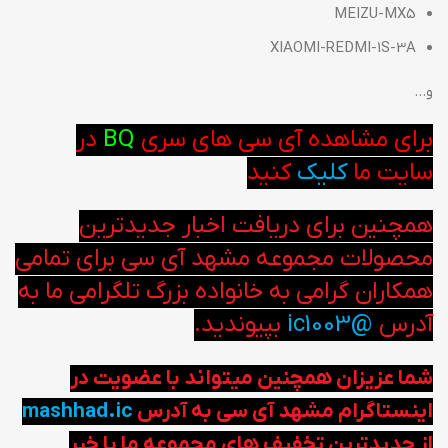
MEIZU-MX5
XIAOMI-REDMI-1S-3A
و…
برای مشاهده آی سی های سری
BQ
در
سایت ما
کلیک
کنید
همچنین برای دریافت اخبار جدیدترین
محصولات مجموعه مشهد آی سی برای تمامی
همکاران گرامی به خانواده بزرگ تلگرامی ما به
آدرس
@ic1003
بپیوندید.
شما عزیزان همچنین میتواند با عضویت در
اینستاگرام مشهد آی سی به آدرس
mashhad.ic
از جدیدترین تخفیف های مجموعه ما با خبر