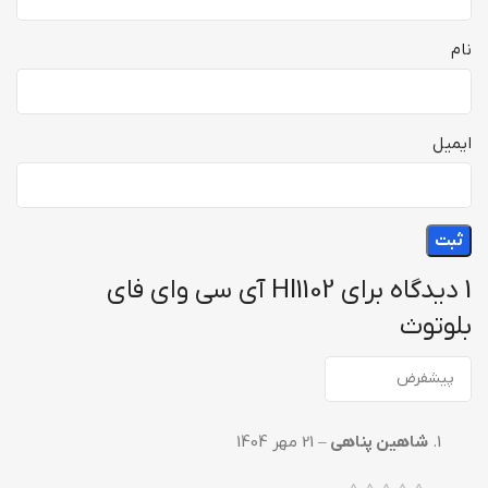
نام
ایمیل
1 دیدگاه برای
HI1102 آی سی وای فای
بلوتوث
شاهین پناهی
–
21 مهر 1404