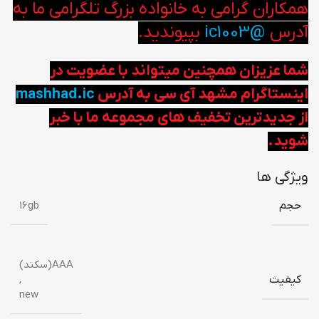
همکاران گرامی به خانواده بزرگ تلگرامی ما به
آدرس
@ic1003
بپیوندید.
شما عزیزان همچنین میتواند با عضویت در
اینستاگرام مشهد آی سی به آدرس
mashhad.ic
از جدیدترین تخفیف های مجموعه ما با خبر
شوید.
ویژگی ها
حجم
16gb
AAA(سکند)
کیفیت
,
new