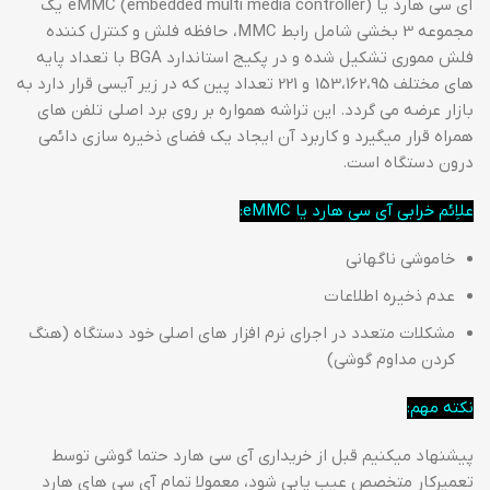
آی سی هارد یا eMMC (embedded multi media controller) یک
مجموعه 3 بخشی شامل رابط MMC، حافظه فلش و کنترل کننده
فلش مموری تشکیل شده و در پکیج استاندارد BGA با تعداد پایه
های مختلف 153،162،95 و 221 تعداد پین که در زیر آیسی قرار دارد به
بازار عرضه می گردد. این تراشه همواره بر روی برد اصلی تلفن های
همراه قرار میگیرد و کاربرد آن ایجاد یک فضای ذخیره سازی دائمی
درون دستگاه است.
علاِئم خرابی آی سی هارد یا eMMC:
خاموشی ناگهانی
عدم ذخیره اطلاعات
مشکلات متعدد در اجرای نرم افزار های اصلی خود دستگاه (هنگ
کردن مداوم گوشی)
نکته مهم:
پیشنهاد میکنیم قبل از خریداری آی سی هارد حتما گوشی توسط
تعمیرکار متخصص عیب یابی شود، معمولا تمام آی سی های هارد