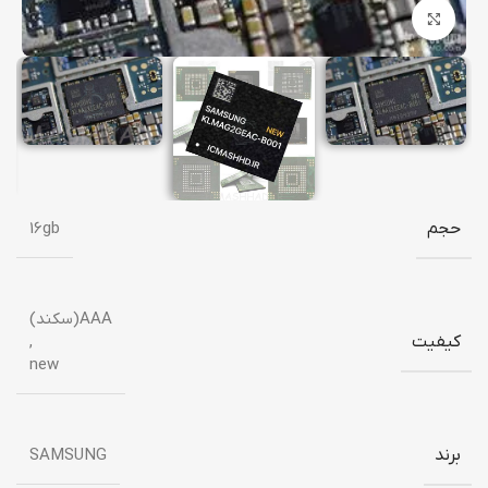
برای بزرگنمایی کلیک کنید
حجم
16gb
AAA(سکند)
کیفیت
,
new
برند
SAMSUNG