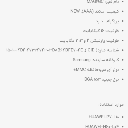
نام فنی: MAG2GC
کیفیت:
سکند (AAA), NEW
پروگرام: ندارد
ظرفیت: 16 گیگابایت
ظرفیت پارتیشن ۲ و ۳: 2 مگابایت
شناسه هارد( CID ): 1501004D414732474303D8B64BFE704E
کارخانه سازنده: Samsung
نوع آی سی: حافظه eMMC
نوع چیپ: BGA 153
موارد استفاده:
HUAWEI-P7-L10
HUAWEI-H60-L04