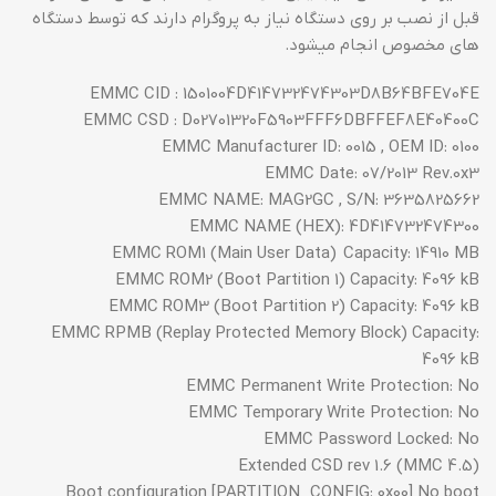
قبل از نصب بر روی دستگاه نیاز به پروگرام دارند که توسط دستگاه
های مخصوص انجام میشود.
EMMC CID : 1501004D414732474303D8B64BFE704E
EMMC CSD : D02701320F5903FFF6DBFFEF8E40400C
EMMC Manufacturer ID: 0015 , OEM ID: 0100
EMMC Date: 07/2013 Rev.0x3
EMMC NAME: MAG2GC , S/N: 3635825662
EMMC NAME (HEX): 4D414732474300
EMMC ROM1 (Main User Data) Capacity: 14910 MB
EMMC ROM2 (Boot Partition 1) Capacity: 4096 kB
EMMC ROM3 (Boot Partition 2) Capacity: 4096 kB
EMMC RPMB (Replay Protected Memory Block) Capacity:
4096 kB
EMMC Permanent Write Protection: No
EMMC Temporary Write Protection: No
EMMC Password Locked: No
Extended CSD rev 1.6 (MMC 4.5)
Boot configuration [PARTITION_CONFIG: 0x00] No boot