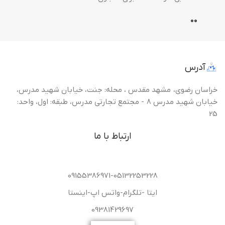
0
0
آدرس
خراسان رضوی، مشهد مقدس ، محله: جنت، خیابان شهید مدرس،
خیابان شهید مدرس 8 - مجتمع تجارتی مدرس، طبقه: اول، واحد:
25
ارتباط با ما
09155386971-05132253228
ایتا -تلگرام-واتس اپ-اینستا
09381429697