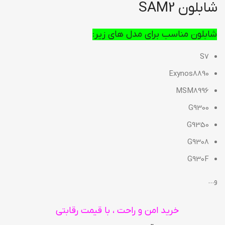
شابلون SAM2
شابلون مناسب برای مدل های زیر:
S7
Exynos8890
MSM8996
G9300
G9350
G9308
G930F
و…
خرید امن و راحت ، با قیمت رقابتی