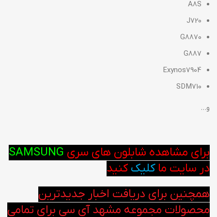
A8S
J720
G8870
G887
Exynos7904
SDM710
و…
برای مشاهده شابلون های سری
SAMSUNG
در سایت ما
کلیک
کنید
همچنین برای دریافت اخبار جدیدترین
محصولات مجموعه مشهد آی سی برای تمامی