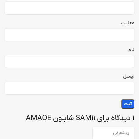
معایب
نام
ایمیل
1 دیدگاه برای
SAM11 شابلون AMAOE