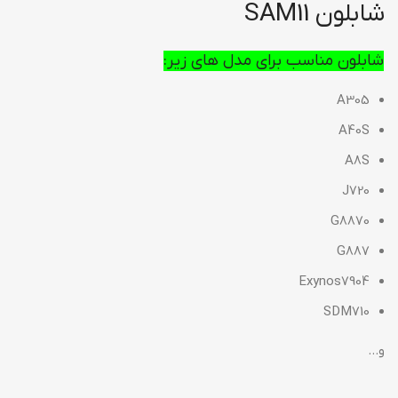
شابلون SAM11
شابلون
مناسب برای مدل های زیر:
A305
A40S
A8S
J720
G8870
G887
Exynos7904
SDM710
و…