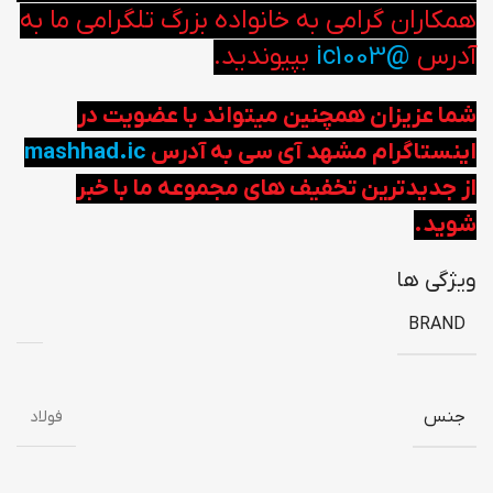
همکاران گرامی به خانواده بزرگ تلگرامی ما به
آدرس
@ic1003
بپیوندید.
شما عزیزان همچنین میتواند با عضویت در
اینستاگرام مشهد آی سی به آدرس
mashhad.ic
از جدیدترین تخفیف های مجموعه ما با خبر
شوید.
ویژگی ها
BRAND
جنس
فولاد