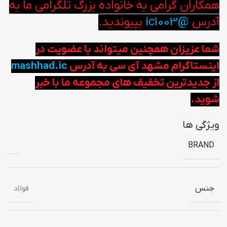
همکاران گرامی به خانواده بزرگ تلگرامی ما به
آدرس
@ic1003
بپیوندید.
شما عزیزان همچنین میتواند با عضویت در
اینستاگرام مشهد آی سی به آدرس
mashhad.ic
از جدیدترین تخفیف های مجموعه ما با خبر
شوید.
ویژگی ها
BRAND
جنس
فولاد