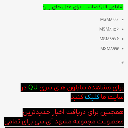
شابلون QU1 مناسب برای مدل های زیر:
MSM8996
MSM8956
MSM8976
MSM8992
و…
برای مشاهده شابلون های سری
QU
در
سایت ما
کلیک
کنید
همچنین برای دریافت اخبار جدیدترین
محصولات مجموعه مشهد آی سی برای تمامی