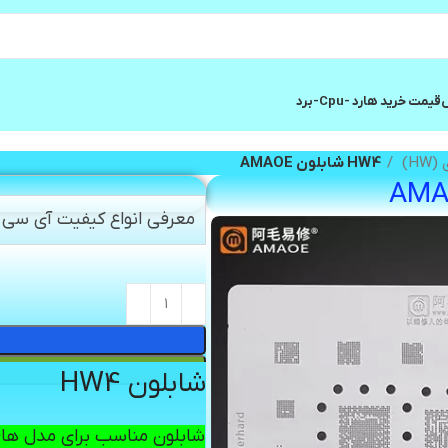
ش
قیمت خرید هارد -cpu-برد
H)
HW4 شابلون AMAOE
معرفی انواع کیفیت آی سی و
شابلون HW4
شابلون مناسب برای مدل های