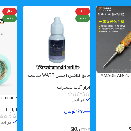
داغ
داغ
جدید
جدید
مایع فلاکس استیل WATT مناسب
لحیم کاری
ابزار آلات تعمیرات
amaoe سیم قلع کش 2015
در انبار
ابزار آلات
۱۶۷,۰۰۰
تومان
افزودن به سبد خرید
در انبا
SKU:
3207