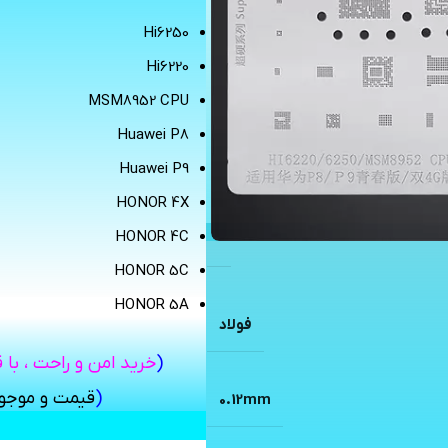
Hi6250
Hi6220
MSM8952 CPU
Huawei P8
Huawei P9
HONOR 4X
HONOR 4C
HONOR 5C
HONOR 5A
فولاد
(
خرید امن و راحت ، با 
(
قیمت و موج
0.12mm
« با درج آدرس و شماره تم