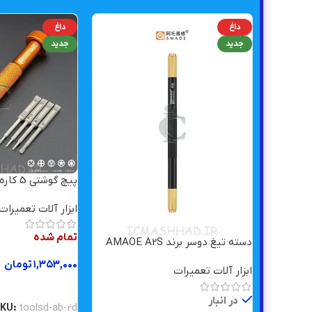
داغ
داغ
جدید
جدید
پیچ گوشتی 5 کاره AMAOE AB-2D
ابزار آلات تعمیرات
تمام شده
دسته تیغ دوسر برند AMAOE A2S
۱,۳۵۳,۰۰۰
تومان
ابزار آلات تعمیرات
اطلاعات بیشتر
در انبار
SKU:
toolsd-ab-2d