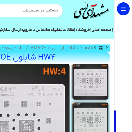
| صفحه اصلی |
فروشگاه |
مقالات
تخفیف ها
تماس با ما
رویه ارسال سفار
خانه
شابلون آی سی
AMAOE
شابلون هواوی (W
HW4 شابلون AMAOE