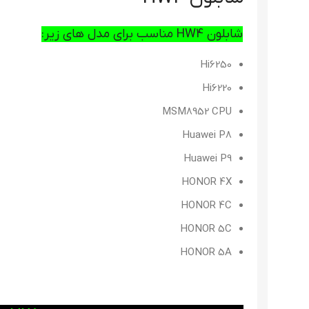
شابلون HW4 مناسب برای مدل های زیر:
Hi6250
Hi6220
MSM8952 CPU
Huawei P8
Huawei P9
HONOR 4X
HONOR 4C
HONOR 5C
HONOR 5A