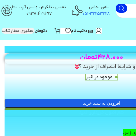
تلفن تماس
تماس ، تلگرام ، واتس آپ ، ایتا
09381429697
051-32253228
رهگیری سفارشات
ورود/ثبت نام
۰
تومان
۴۲۸,۰۰۰
تومان
 شرایط انصراف از خرید ؟
موجود در انبار
افزودن به سبد خرید
هم اکنون خریداری کنید
 زیر: