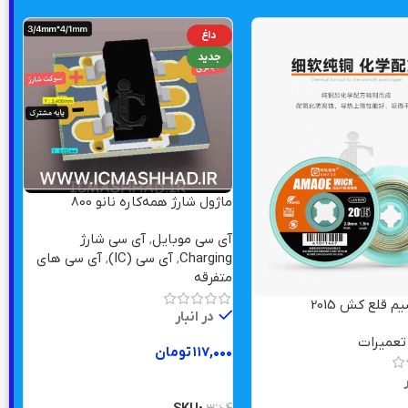
داغ
جدید
ماژول شارژ همه‌کاره نانو 800
میلی‌آمپر
آی سی موبایل
,
آی سی شارژ
Charging
,
آی سی (IC)
,
آی سی های
متفرقه
ق
در انبار
ا
 تعمیرات
۱۱۷,۰۰۰
تومان
ت
ر
افزودن به سبد خرید
۰