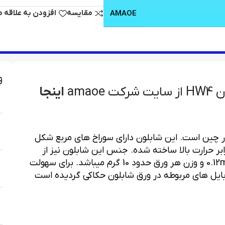
مقایسه
افزودن به علاقه 
AMAOE
و
ama
اینجا
سری شابلون تولید شده در شرکت AMAOE در چین است. این شابلون دارای سوراخ های مربع شکل
CNC کاملا مقاوم در برابر حرارت بالا ساخته شده. جنس این شابلون نیز از
فولاد نسوز است. اندازه این سری ورق شابلون 0.12mm و وزن هر ورق حدود 10 گرم میباشد. برای سهولت
بایل های مربوطه در ورق شابلون حکاکی گردیده است