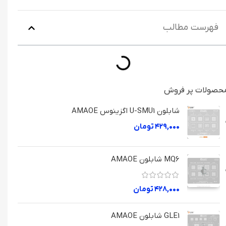
فهرست مطالب
حصولات پر فروش
شابلون U-SMU1 اگزینوس AMAOE
۴۲۹,۰۰۰
تومان
MQ6 شابلون AMAOE
۴۲۸,۰۰۰
تومان
GLE1 شابلون AMAOE