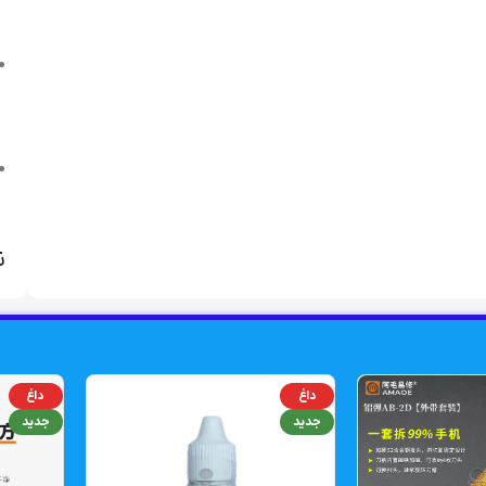
ن
داغ
داغ
جدید
جدید