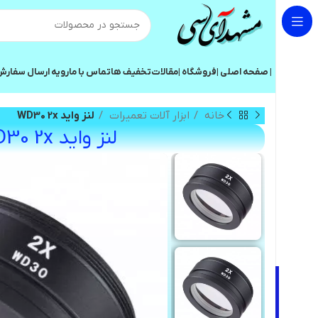
| صفحه اصلی |
فروشگاه |
مقالات
تخفیف ها
تماس با ما
رویه ارسال سفار
خانه
ابزار آلات تعمیرات
لنز واید WD30 2x
لنز واید WD30 2x