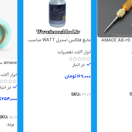
مایع فلاکس استیل WATT مناسب
لحیم کاری
ابزار آلات تعمیرات
amaoe سیم قلع کش 2015
در انبار
ابزار آلات
۱۶۷,۰۰۰
تومان
افزودن به سبد خرید
در انبا
SKU:
3207
۲۵۴,۰۰۰
ت
افزودن ب
SKU:
1508
برند