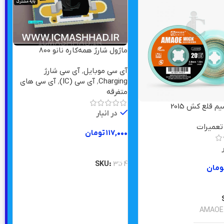
ماژول شارژ همه‌کاره نانو 800
میلی‌آمپر
آی سی موبایل
,
آی سی شارژ
Charging
,
آی سی (IC)
,
آی سی های
متفرقه
ق
در انبار
ا
 تعمیرات
۱۱۷,۰۰۰
تومان
ت
ر
افزودن به سبد خرید
۰
SKU:
3164
ومان
ه سبد خرید
0
AMAOE