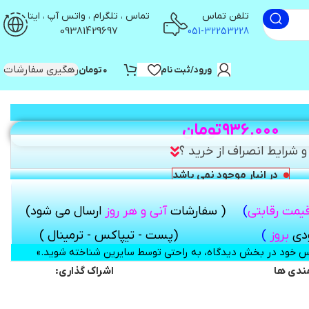
تلفن تماس
تماس ، تلگرام ، واتس آپ ، ایتا
09381429697
051-32253228
رهگیری سفارشات
ورود/ثبت نام
۰
تومان
۹۳۶,۰۰۰
تومان
 شرایط انصراف از خرید ؟
در انبار موجود نمی باشد
قیمت رقابتی
)
( سفارشات
آنی و هر روز
ارسال می شود
)
ودی
بروز
)
(پست - تیپاکس - ترمینال )
اس خود در بخش دیدگاه، به راحتی توسط سایرین شناخته شوید.»
اشراک گذاری:
مندی ها