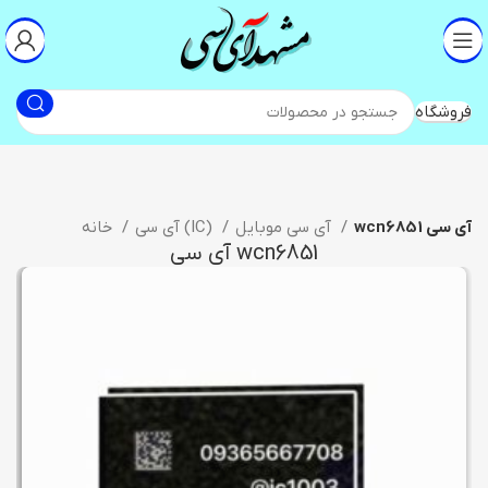
فروشگاه
wcn6851 آی سی
آی سی موبایل
آی سی (IC)
خانه
wcn6851 آی سی