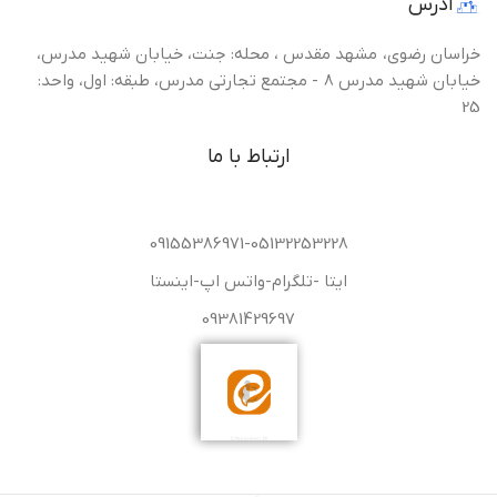
آدرس
خراسان رضوی، مشهد مقدس ، محله: جنت، خیابان شهید مدرس،
خیابان شهید مدرس 8 - مجتمع تجارتی مدرس، طبقه: اول، واحد:
25
ارتباط با ما
09155386971-05132253228
ایتا -تلگرام-واتس اپ-اینستا
09381429697