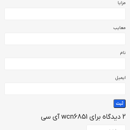
مزایا
معایب
نام
ایمیل
2 دیدگاه برای
wcn6851 آی سی