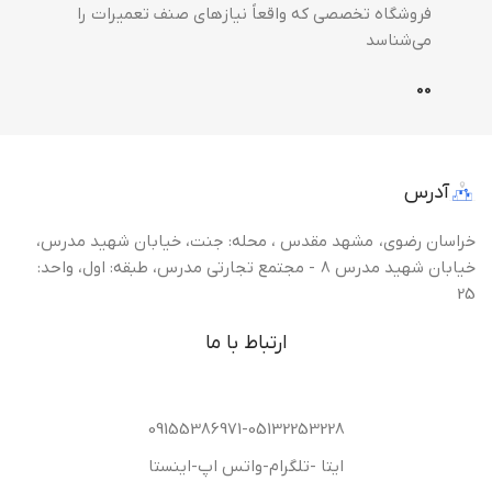
فروشگاه تخصصی که واقعاً نیازهای صنف تعمیرات را
می‌شناسد
0
0
آدرس
خراسان رضوی، مشهد مقدس ، محله: جنت، خیابان شهید مدرس،
خیابان شهید مدرس 8 - مجتمع تجارتی مدرس، طبقه: اول، واحد:
25
ارتباط با ما
09155386971-05132253228
ایتا -تلگرام-واتس اپ-اینستا