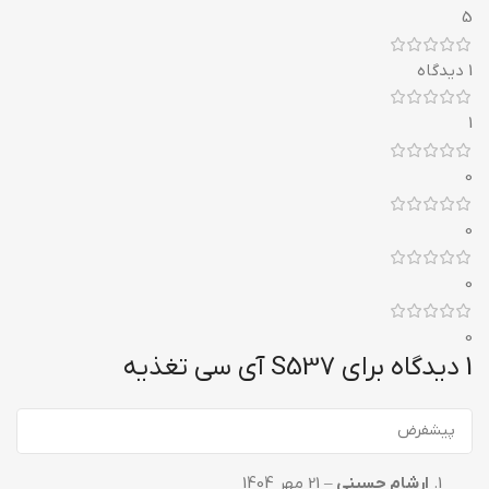
5
1 دیدگاه
1
0
0
0
0
1 دیدگاه برای
S537 آی سی تغذیه
ارشام حسینی
–
21 مهر 1404