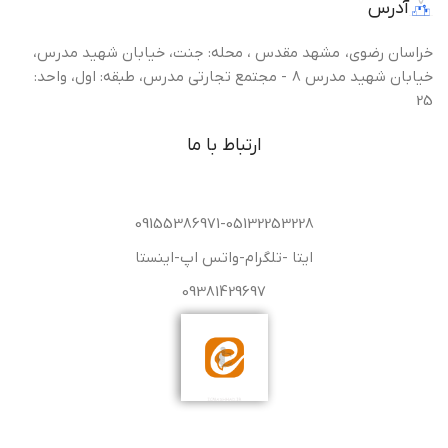
آدرس
خراسان رضوی، مشهد مقدس ، محله: جنت، خیابان شهید مدرس،
خیابان شهید مدرس 8 - مجتمع تجارتی مدرس، طبقه: اول، واحد:
25
ارتباط با ما
09155386971-05132253228
ایتا -تلگرام-واتس اپ-اینستا
09381429697