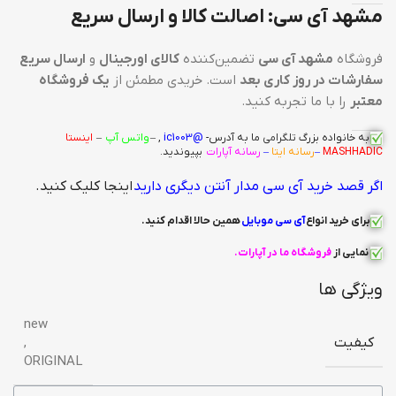
مشهد آی سی: اصالت کالا و ارسال سریع
فروشگاه
مشهد آی سی
تضمین‌کننده
کالای اورجینال
و
ارسال سریع
سفارشات در روز کاری بعد
است. خریدی مطمئن از
یک فروشگاه
معتبر
را با ما تجربه کنید.
به خانواده بزرگ
تلگرامی
ما به آدرس-
@ic1003
, –
واتس آپ
–
اینستا
MASHHADIC
–
رسانه ایتا
–
رسانه آپارات
بپیوندید.
اگر قصد خرید آی سی مدار آنتن دیگری دارید
اینجا کلیک کنید.
برای خرید انواع
آی سی
موبایل
همین حالا اقدام کنید
.
نمایی از
فروشگاه ما در آپارات
.
ویژگی ها
new
کیفیت
,
ORIGINAL