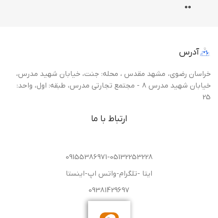
0
0
آدرس
خراسان رضوی، مشهد مقدس ، محله: جنت، خیابان شهید مدرس،
خیابان شهید مدرس 8 - مجتمع تجارتی مدرس، طبقه: اول، واحد:
25
ارتباط با ما
09155386971-05132253228
ایتا -تلگرام-واتس اپ-اینستا
09381429697