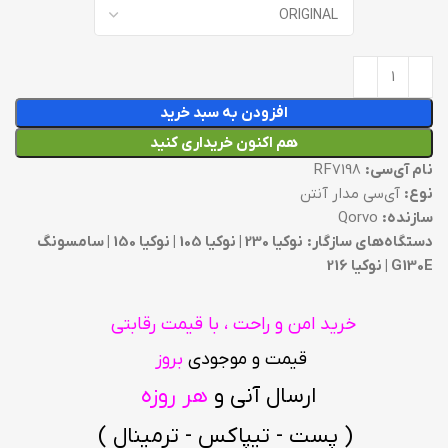
افزودن به سبد خرید
هم اکنون خریداری کنید
نام آی‌سی:
RF7198
نوع:
آی‌سی مدار آنتن
سازنده:
Qorvo
دستگاه‌های سازگار:
نوکیا 230 | نوکیا 105 | نوکیا 150 | سامسونگ
G130E | نوکیا 216
خرید امن و راحت ، با قیمت رقابتی
قیمت و موجودی
بروز
ارسال آنی و
هر روزه
( پست - تیپاکس - ترمینال )