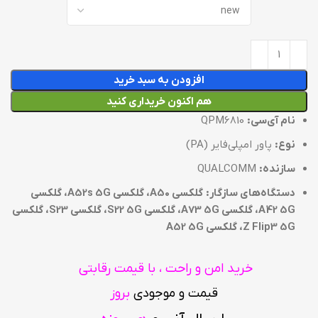
افزودن به سبد خرید
هم اکنون خریداری کنید
نام آی‌سی:
QPM6810
نوع:
پاور امپلی‌فایر (PA)
سازنده:
QUALCOMM
دستگاه‌های سازگار:
گلکسی A50، گلکسی A52s 5G، گلکسی
A42 5G، گلکسی A73 5G، گلکسی S22 5G، گلکسی S23، گلکسی
Z Flip3 5G، گلکسی A52 5G
خرید امن و راحت ، با قیمت رقابتی
قیمت و موجودی
بروز