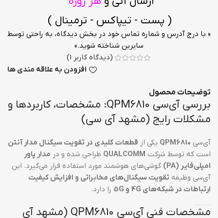
ارسال آنی و
هر روزه
( پست - تیپاکس - ترمینال )
« با درج آدرس و شماره تماس خود در بخش دیدگاه، به راحتی توسط
سایرین شناخته شوید.»
(دیدگاه کاربر
1
)
افزودن به علاقه مندی ها
توضیحات محصول
بررسی آی‌سی QPM6810: مشخصات، کاربردها و
مشکلات رایج (مشهد آی سی)
آی‌سی
QPM6810
یکی از
قطعات کلیدی در تقویت سیگنال مدار آنتن
است که توسط شرکت
QUALCOMM
طراحی شده و در
مدار پاور
امپلی‌فایر (PA)
گوشی‌های هوشمند مورد استفاده قرار می‌گیرد. این
آی‌سی وظیفه
تقویت سیگنال‌های مخابراتی و افزایش کیفیت
ارتباطات در شبکه‌های 4G و 5G
را دارد.
مشخصات فنی آی‌سی QPM6810 (مشهد آی