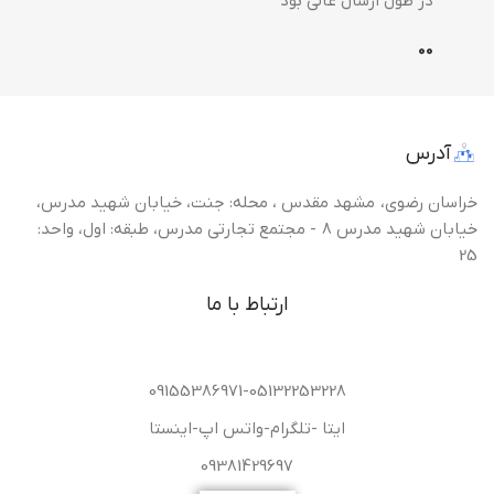
در طول ارسال عالی بود
0
0
آدرس
خراسان رضوی، مشهد مقدس ، محله: جنت، خیابان شهید مدرس،
خیابان شهید مدرس 8 - مجتمع تجارتی مدرس، طبقه: اول، واحد:
25
ارتباط با ما
09155386971-05132253228
ایتا -تلگرام-واتس اپ-اینستا
09381429697