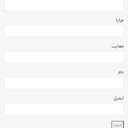
مزایا
معایب
نام
ایمیل