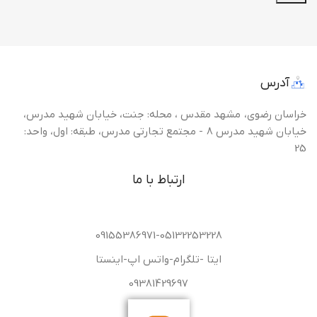
آدرس
خراسان رضوی، مشهد مقدس ، محله: جنت، خیابان شهید مدرس،
خیابان شهید مدرس 8 - مجتمع تجارتی مدرس، طبقه: اول، واحد:
25
ارتباط با ما
09155386971-05132253228
ایتا -تلگرام-واتس اپ-اینستا
09381429697