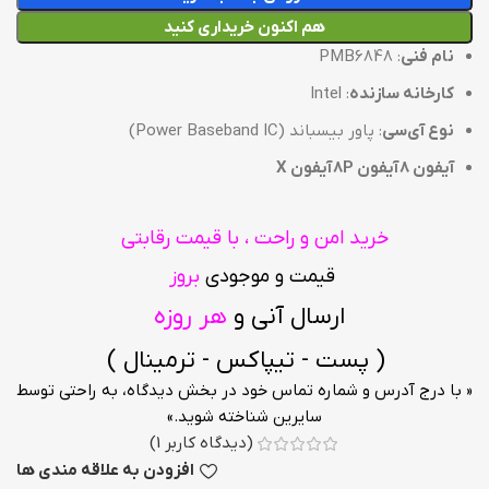
هم اکنون خریداری کنید
نام فنی
: PMB6848
کارخانه سازنده
: Intel
نوع آی‌سی
: پاور بیسباند (Power Baseband IC)
آیفون 8
آیفون 8P
آیفون X
خرید امن و راحت ، با قیمت رقابتی
قیمت و موجودی
بروز
ارسال آنی و
هر روزه
( پست - تیپاکس - ترمینال )
« با درج آدرس و شماره تماس خود در بخش دیدگاه، به راحتی توسط
سایرین شناخته شوید.»
(دیدگاه کاربر
1
)
افزودن به علاقه مندی ها