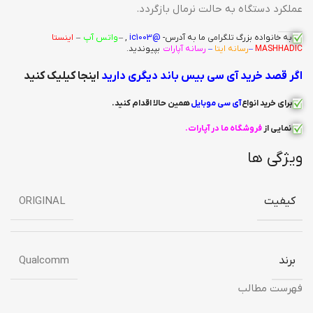
عملکرد دستگاه به حالت نرمال بازگردد.
به خانواده بزرگ
تلگرامی
ما به آدرس-
@ic1003
, –
واتس آپ
–
اینستا
MASHHADIC
–
رسانه ایتا
–
رسانه آپارات
بپیوندید.
اگر قصد خرید آی سی بیس باند دیگری دارید
اینجا کیلیک کنید
برای خرید انواع
آی سی
موبایل
همین حالا اقدام کنید
.
نمایی از
فروشگاه ما در آپارات
.
ویژگی ها
کیفیت
ORIGINAL
برند
Qualcomm
فهرست مطالب