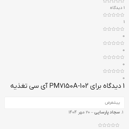
1 دیدگاه
1
0
0
0
0
1 دیدگاه برای
102-PM7150A آی سی تغذیه
سجاد پارسایی
–
20 مهر 1404