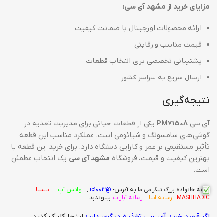
مزایای خرید از مشهد آی سی:
ارائه محصولات اورجینال با ضمانت کیفیت
قیمت مناسب و رقابتی
پشتیبانی تخصصی برای انتخاب قطعات
ارسال سریع به سراسر کشور
نتیجه‌گیری
آی سی
PM7150A
یکی از قطعات حیاتی برای مدیریت تغذیه در
گوشی‌های سامسونگ و شیائومی است. عملکرد مناسب این قطعه
تأثیر مستقیمی بر عمر و کارایی دستگاه دارد. برای خرید این قطعه با
بهترین کیفیت و قیمت، فروشگاه
مشهد آی سی
یک انتخاب مطمئن
است.
به خانواده بزرگ
تلگرامی
ما به آدرس-
@ic1003
, –
واتس آپ
–
اینستا
MASHHADIC
–
رسانه ایتا
–
رسانه آپارات
بپیوندید.
اگر قصد خرید آی سی تغذیه دیگری دارید
اینجا کلیک کنید.