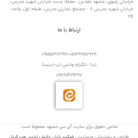
خراسان رضوی، مشهد مقدس ، محله: جنت، خیابان شهید مدرس،
خیابان شهید مدرس 8 - مجتمع تجارتی مدرس، طبقه: اول، واحد:
25
ارتباط با ما
09155386971-05132253228
ایتا -تلگرام-واتس اپ-اینستا
09381429697
تمامی حقوق برای سایت آی سی مشهد محفوظ است.
طراحی و پشتیبانی وبسایت ،
شرکت رایان دانش تدبیر ,وب کرنل