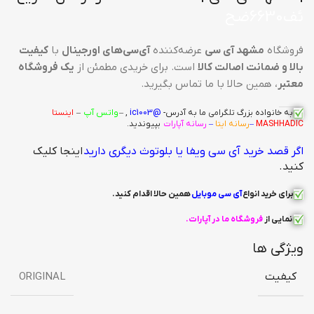
ئف6630ضح
فروشگاه
مشهد آی سی
عرضه‌کننده
آی‌سی‌های اورجینال
با
کیفیت
بالا و ضمانت اصالت کالا
است. برای خریدی مطمئن از
یک فروشگاه
معتبر
، همین حالا با ما تماس بگیرید.
به خانواده بزرگ
تلگرامی
ما به آدرس-
@ic1003
, –
واتس آپ
–
اینستا
MASHHADIC
–
رسانه ایتا
–
رسانه آپارات
بپیوندید.
اگر قصد خرید آی سی ویفا یا بلوتوث دیگری دارید
اینجا کلیک
کنید.
برای خرید انواع
آی سی
موبایل
همین حالا اقدام کنید
.
نمایی از
فروشگاه ما در آپارات
.
ویژگی ها
کیفیت
ORIGINAL