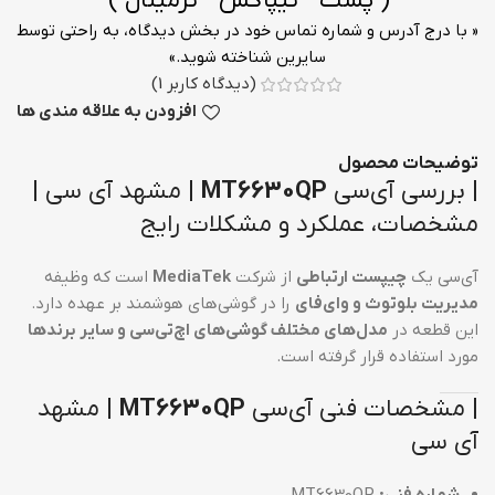
( پست - تیپاکس - ترمینال )
« با درج آدرس و شماره تماس خود در بخش دیدگاه، به راحتی توسط
سایرین شناخته شوید.»
(دیدگاه کاربر
1
)
افزودن به علاقه مندی ها
توضیحات محصول
| بررسی آی‌سی
MT6630QP
| مشهد آی سی |
مشخصات، عملکرد و مشکلات رایج
آی‌سی یک
چیپست ارتباطی
از شرکت
MediaTek
است که وظیفه
مدیریت بلوتوث و وای‌فای
را در گوشی‌های هوشمند بر عهده دارد.
این قطعه در
مدل‌های مختلف گوشی‌های اچ‌تی‌سی و سایر برندها
مورد استفاده قرار گرفته است.
| مشخصات فنی آی‌سی
MT6630QP
| مشهد
آی سی
شماره فنی:
MT6630QP