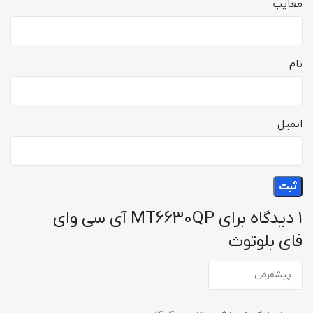
معایب
نام
ایمیل
1 دیدگاه برای
MT6630QP آی سی وای
فای بلوتوث