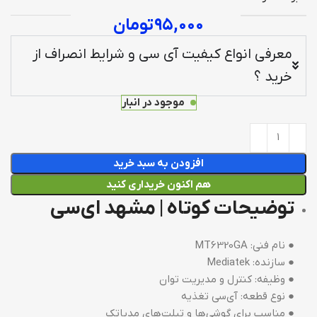
۹۵,۰۰۰
تومان
معرفی انواع کیفیت آی سی و شرایط انصراف از
خرید ؟
موجود در انبار
افزودن به سبد خرید
هم اکنون خریداری کنید
توضیحات کوتاه | مشهد ای‌سی
● نام فنی: MT6320GA
● سازنده: Mediatek
● وظیفه: کنترل و مدیریت توان
● نوع قطعه: آی‌سی تغذیه
● مناسب برای گوشی‌ها و تبلت‌های مدیاتک