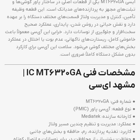
ایسی MT6320GA یکی از قطعات اصلی در ساختار پاور گوشی‌ها و
تبلت‌های مجهز به پردازنده‌های مدیاتک است. این قطعه وظیفه
تأمین، کنترل و مدیریت ولتاژ قسمت‌های مختلف دستگاه را بر عهده
دارد و نقش حیاتی در روشن شدن، پایداری، عملکرد صحیح
سخت‌افزار و جلوگیری از نوسانات دارد. خرابی این آی‌سی معمولاً باعث
خاموشی کامل، ریستارت‌های ناگهانی، عدم بوت یا اختلال در عملکرد
بخش‌های مختلف گوشی می‌شود. سلامت این آی‌سی برای کارکرد
بدون مشکل دستگاه کاملاً ضروری است.
مشخصات فنی IC MT6320GA |
مشهد ای‌سی
● شماره فنی: MT6320GA
● نوع قطعه: آی‌سی پاور (PMIC)
● کارخانه سازنده: Mediatek
● عملکرد: مدیریت و تنظیم چندین مسیر ولتاژ
● کاربرد: تغذیه پردازنده، رم، حافظه و بخش‌های جانبی
● حفاظت: پشتیبانی از محافظت در برابر نوسانات و اتصال کوتاه