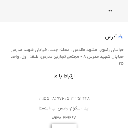
0
0
آدرس
خراسان رضوی، مشهد مقدس ، محله: جنت، خیابان شهید مدرس،
خیابان شهید مدرس 8 - مجتمع تجارتی مدرس، طبقه: اول، واحد:
25
ارتباط با ما
09155386971-05132253228
ایتا -تلگرام-واتس اپ-اینستا
09381429697