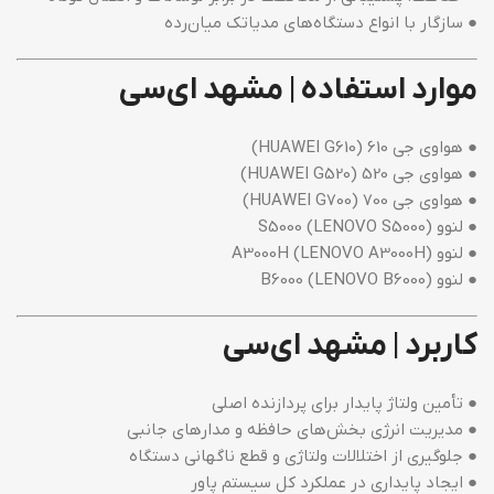
● سازگار با انواع دستگاه‌های مدیاتک میان‌رده
موارد استفاده | مشهد ای‌سی
● هواوی جی 610 (HUAWEI G610)
● هواوی جی 520 (HUAWEI G520)
● هواوی جی 700 (HUAWEI G700)
● لنوو S5000 (LENOVO S5000)
● لنوو A3000H (LENOVO A3000H)
● لنوو B6000 (LENOVO B6000)
کاربرد | مشهد ای‌سی
● تأمین ولتاژ پایدار برای پردازنده اصلی
● مدیریت انرژی بخش‌های حافظه و مدارهای جانبی
● جلوگیری از اختلالات ولتاژی و قطع ناگهانی دستگاه
● ایجاد پایداری در عملکرد کل سیستم پاور