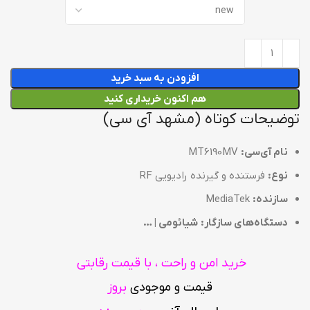
افزودن به سبد خرید
هم اکنون خریداری کنید
توضیحات کوتاه (مشهد آی سی)
نام آی‌سی:
MT6190MV
نوع:
فرستنده و گیرنده رادیویی RF
سازنده:
MediaTek
دستگاه‌های سازگار:
شیائومی | …
خرید امن و راحت ، با قیمت رقابتی
قیمت و موجودی
بروز