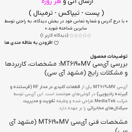
ارسال آنی و
هر روزه
( پست - تیپاکس - ترمینال )
« با درج آدرس و شماره تماس خود در بخش دیدگاه، به راحتی توسط
سایرین شناخته شوید.»
(دیدگاه کاربر
1
)
افزودن به علاقه مندی ها
توضیحات محصول
بررسی آی‌سی MT6190MV: مشخصات، کاربردها
و مشکلات رایج (مشهد آی سی)
آی‌سی
MT6190MV
یکی از
قطعات کلیدی در مدار RF (فرستنده و
گیرنده رادیویی)
در گوشی‌های هوشمند است. این آی‌سی توسط
شرکت
MediaTek
طراحی شده و وظیفه
تقویت و مدیریت
سیگنال‌های مخابراتی
را بر عهده دارد.
مشخصات فنی آی‌سی MT6190MV (مشهد آی
سی)