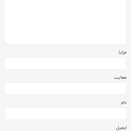
مزایا
معایب
نام
ایمیل