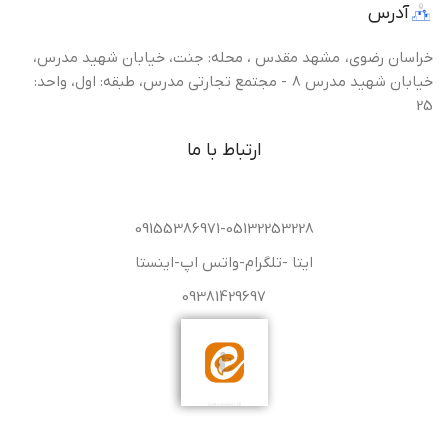
آدرس
خراسان رضوی، مشهد مقدس ، محله: جنت، خیابان شهید مدرس،
خیابان شهید مدرس 8 - مجتمع تجارتی مدرس، طبقه: اول، واحد:
25
ارتباط با ما
09155386971-05132253228
ایتا -تلگرام-واتس اپ-اینستا
09381429697