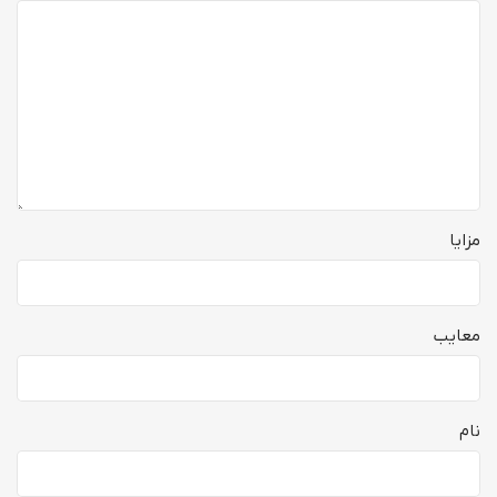
مزایا
معایب
نام