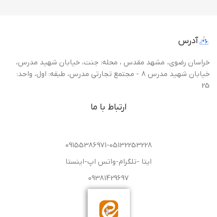
آدرس
خراسان رضوی، مشهد مقدس ، محله: جنت، خیابان شهید مدرس،
خیابان شهید مدرس 8 - مجتمع تجارتی مدرس، طبقه: اول، واحد:
25
ارتباط با ما
09155386971-05132253228
ایتا -تلگرام-واتس اپ-اینستا
09381429697