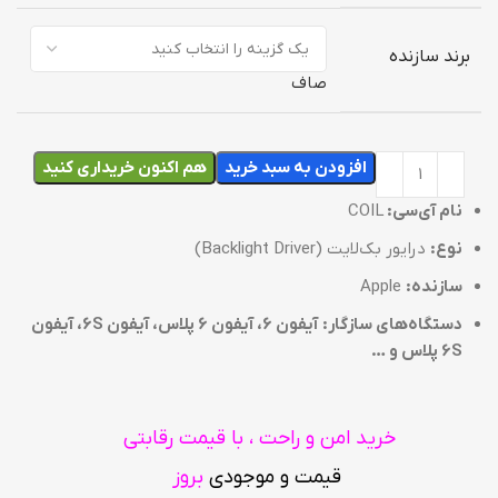
برند سازنده
صاف
افزودن به سبد خرید
هم اکنون خریداری کنید
نام آی‌سی:
COIL
نوع:
درایور بک‌لایت (Backlight Driver)
سازنده:
Apple
دستگاه‌های سازگار:
آیفون 6، آیفون 6 پلاس، آیفون 6S، آیفون
6S پلاس و …
خرید امن و راحت ، با قیمت رقابتی
قیمت و موجودی
بروز