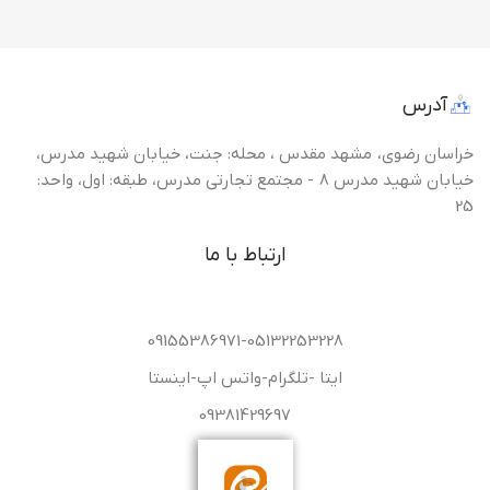
آدرس
خراسان رضوی، مشهد مقدس ، محله: جنت، خیابان شهید مدرس،
خیابان شهید مدرس 8 - مجتمع تجارتی مدرس، طبقه: اول، واحد:
25
ارتباط با ما
09155386971-05132253228
ایتا -تلگرام-واتس اپ-اینستا
09381429697