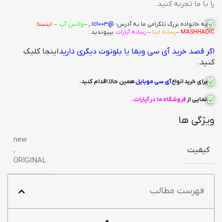
را با ما تجربه کنید.
به خانواده بزرگ
تلگرامی
ما به آدرس-
@ic1003
, –
واتس آپ
–
اینستا
MASHHADIC
–
رسانه ایتا
–
رسانه آپارات
بپیوندید.
اگر قصد خرید آی سی ویفا یا بلوتوث دیگری دارید
اینجا کلیک
کنید.
برای خرید انواع
آی سی
موبایل
همین حالا اقدام کنید
.
نمایی از
فروشگاه ما در آپارات
.
ویژگی ها
new
کیفیت
,
ORIGINAL
فهرست مطالب