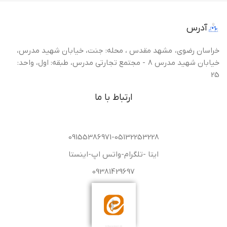
آدرس
خراسان رضوی، مشهد مقدس ، محله: جنت، خیابان شهید مدرس،
خیابان شهید مدرس 8 - مجتمع تجارتی مدرس، طبقه: اول، واحد:
25
ارتباط با ما
09155386971-05132253228
ایتا -تلگرام-واتس اپ-اینستا
09381429697