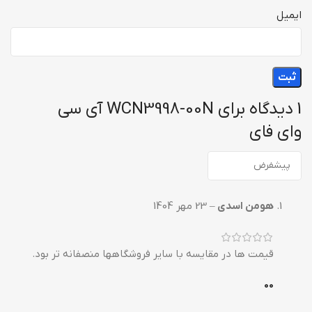
ایمیل
1 دیدگاه برای
WCN3998-00N آی سی
وای فای
هومن اسدی
–
23 مهر 1404
قیمت ها در مقایسه با سایر فروشگاهها منصفانه تر بود.
0
0