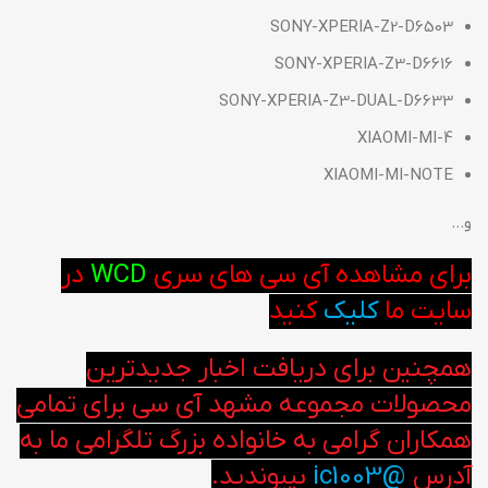
SONY-XPERIA-Z2-D6503
SONY-XPERIA-Z3-D6616
SONY-XPERIA-Z3-DUAL-D6633
XIAOMI-MI-4
XIAOMI-MI-NOTE
و…
برای مشاهده آی سی های سری
WCD
در
سایت ما
کلیک
کنید
همچنین برای دریافت اخبار جدیدترین
محصولات مجموعه مشهد آی سی برای تمامی
همکاران گرامی به خانواده بزرگ تلگرامی ما به
آدرس
@ic1003
بپیوندید.