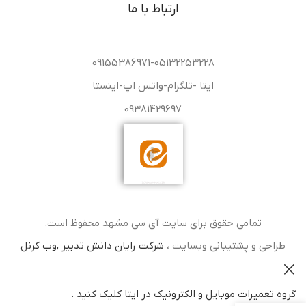
ارتباط با ما
09155386971-05132253228
ایتا -تلگرام-واتس اپ-اینستا
09381429697
تمامی حقوق برای سایت آی سی مشهد محفوظ است.
طراحی و پشتیبانی وبسایت ،
شرکت رایان دانش تدبیر ,وب کرنل
گروه تعمیرات موبایل و الکترونیک در ایتا کلیک کنید .