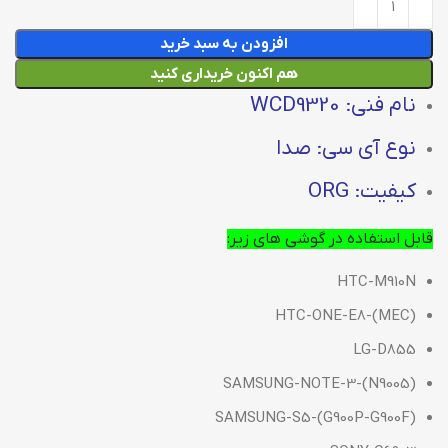
افزودن به سبد خرید
هم اکنون خریداری کنید
نام فنی: WCD9320
نوع آی سی: صدا
کیفیت: ORG
قابل استفاده در گوشی های زیر:
HTC-M910N
HTC-ONE-E8-(MEC)
LG-D855
SAMSUNG-NOTE-3-(N9005)
SAMSUNG-S5-(G900P-G900F)