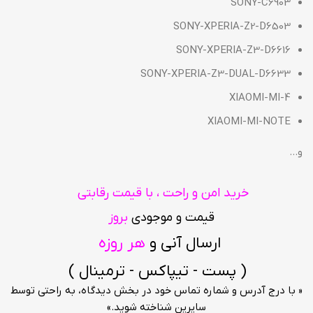
SONY-C6903
SONY-XPERIA-Z2-D6503
SONY-XPERIA-Z3-D6616
SONY-XPERIA-Z3-DUAL-D6633
XIAOMI-MI-4
XIAOMI-MI-NOTE
و…
خرید امن و راحت ، با قیمت رقابتی
قیمت و موجودی
بروز
ارسال آنی و
هر روزه
( پست - تیپاکس - ترمینال )
« با درج آدرس و شماره تماس خود در بخش دیدگاه، به راحتی توسط
سایرین شناخته شوید.»