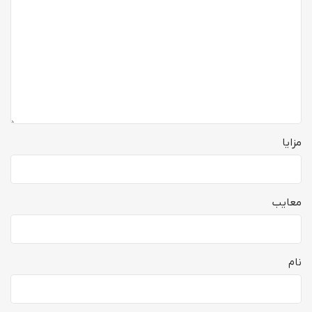
مزایا
معایب
نام