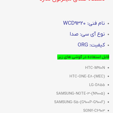
نام فنی: WCD9320
نوع آی سی: صدا
کیفیت: ORG
قابل استفاده در گوشی های زیر:
HTC-M910N
HTC-ONE-E8-(MEC)
LG-D855
SAMSUNG-NOTE-3-(N9005)
SAMSUNG-S5-(G900P-G900F)
SONY-C6903