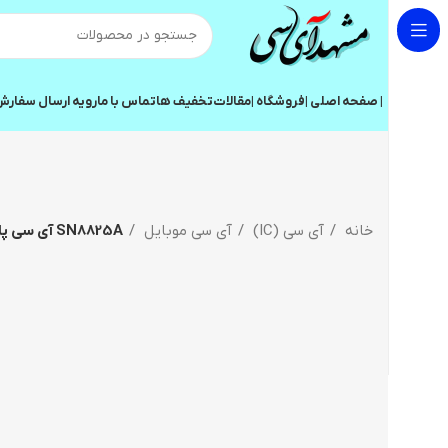
| صفحه اصلی |
فروشگاه |
مقالات
تخفیف ها
تماس با ما
رویه ارسال سفار
خانه
آی سی (IC)
آی سی موبایل
SN8825A آی سی پاور آنتن