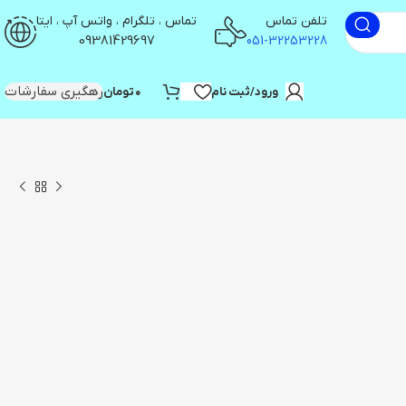
تلفن تماس
تماس ، تلگرام ، واتس آپ ، ایتا
09381429697
051-32253228
رهگیری سفارشات
ورود/ثبت نام
۰
تومان