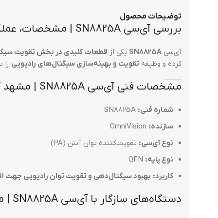
توضیحات محصول
بررسی آی‌سی SN8825A | مشخصات، عملکرد و مشکلات رایج | مشهد آی سی
آی‌سی
SN8825A
یکی از
قطعات کلیدی در بخش تقویت سیگنا
کرده و وظیفه
تقویت و بهینه‌سازی سیگنال‌های رادیویی
را ب
مشخصات فنی آی‌سی SN8825A | مشهد آی سی
شماره فنی:
SN8825A
سازنده:
OmniVision
نوع آی‌سی:
تقویت‌کننده توان آنتن (PA)
نوع پایه:
QFN
کاربرد:
بهبود سیگنال‌دهی و تقویت توان رادیویی جهت ا
دستگاه‌های سازگار با آی‌سی SN8825A | مشهد آی سی