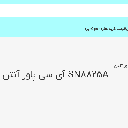
ش
قیمت خرید هارد -cpu-برد
SN8825A آی سی پاور آنتن