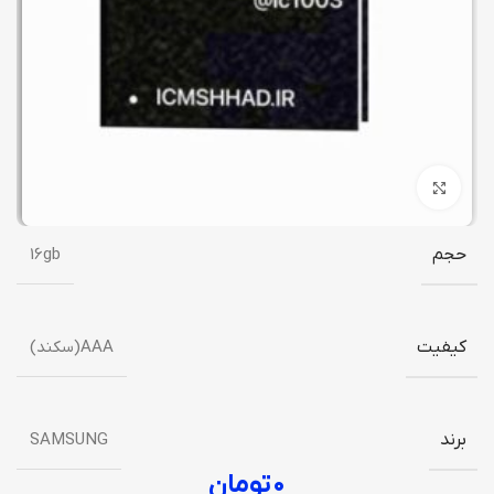
برای بزرگنمایی کلیک کنید
حجم
16gb
کیفیت
AAA(سکند)
برند
SAMSUNG
۰
تومان