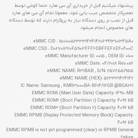
پیشنهاد میکنیم قبل از خریداری آی سی هارد حتما گوشی توسط
تعمیرکار متخصص عیب یابی شود، معمولا تمام آی سی های هارد
قبل از نصب بر روی دستگاه نیاز به پروگرام دارند که توسط دستگاه
های مخصوص انجام میشود.
eMMC CID : 150100523331424142069993101345A0
eMMC CSD : D02701320F5903FFF6DBFFEF8E40400C
eMMC Manufacturer ID: 0015 , OEM ID: 0100
eMMC Date: 04/2018 Rev.0x6
eMMC NAME: R31BAB , S/N: 2576551955
eMMC NAME (HEX): 523331424142
IC Name: Samsung , KMR31000BA-B614/16GB @BGA221
EMMC ROM1 (Main User Data) Capacity: 14910 MB
EMMC ROM2 (Boot Partition 1) Capacity: 4096 kB
EMMC ROM3 (Boot Partition 2) Capacity: 4096 kB
EMMC RPMB (Replay Protected Memory Block) Capacity:
4096 kB
EMMC RPMB is not yet programmed (clear) or RPMB General
failure