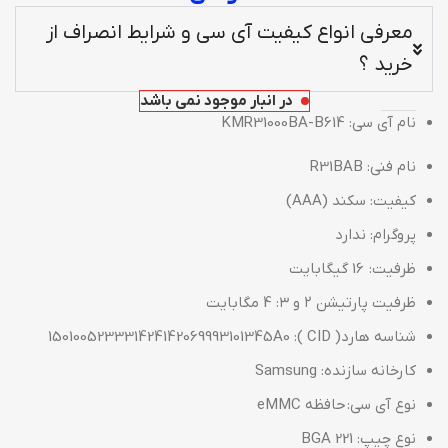
معرفی انواع کیفیت آی سی و شرایط انصراف از
خرید ؟
در انبار موجود نمی باشد
نام آی سی: KMR31000BA-B614
نام فنی: R31BAB
کیفیت:
سکند (AAA)
پروگرام: ندارد
ظرفیت: 16 گیگابایت
ظرفیت پارتیشن ۲ و ۳: 4 مگابایت
شناسه هارد( CID ): 150100523331424142069993101345A0
کارخانه سازنده: Samsung
نوع آی سی: حافظه eMMC
نوع چیپ: BGA 221