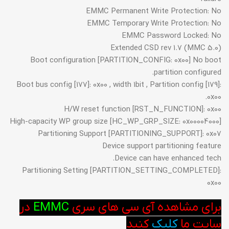
EMMC Permanent Write Protection: No
EMMC Temporary Write Protection: No
EMMC Password Locked: No
Extended CSD rev 1.7 (MMC 5.0)
Boot configuration [PARTITION_CONFIG: 0x00] No boot
partition configured.
Boot bus config [177]: 0x00 , width 1bit , Partition config [179]:
0x00.
H/W reset function [RST_N_FUNCTION]: 0x00
High-capacity WP group size [HC_WP_GRP_SIZE: 0x00004000]
Partitioning Support [PARTITIONING_SUPPORT]: 0x07
Device support partitioning feature
Device can have enhanced tech.
Partitioning Setting [PARTITION_SETTING_COMPLETED]:
0x00
برای مشاهده آی سی های سری
EMMC
در
سایت ما
کلیک
کنید