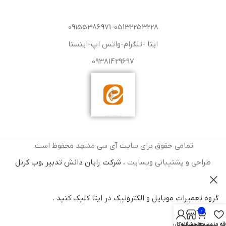
09155386971-05132253228
ایتا -تلگرام-واتس اپ-اینستا
09381429697
تمامی حقوق برای سایت آی سی مشهد محفوظ است.
طراحی و پشتیبانی وبسایت ،
شرکت رایان دانش تدبیر ,وب کرنل
گروه تعمیرات موبایل و الکترونیک در ایتا کلیک کنید .
0
قه مندی ها
سبد خرید
فروشگاه
حساب کاربری