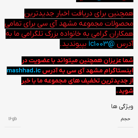
همچنین برای دریافت اخبار جدیدترین
محصولات مجموعه مشهد آی سی برای تمامی
همکاران گرامی به خانواده بزرگ تلگرامی ما به
آدرس
@ic1003
بپیوندید.
شما عزیزان همچنین میتواند با عضویت در
اینستاگرام مشهد آی سی به آدرس
mashhad.ic
از جدیدترین تخفیف های مجموعه ما با خبر
شوید.
ویژگی ها
حجم
16gb