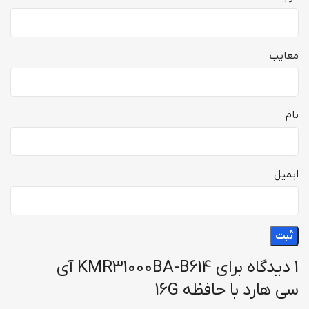
معایب
نام
ایمیل
1 دیدگاه برای
KMR31000BA-B614 آی
سی هارد با حافظه 16G