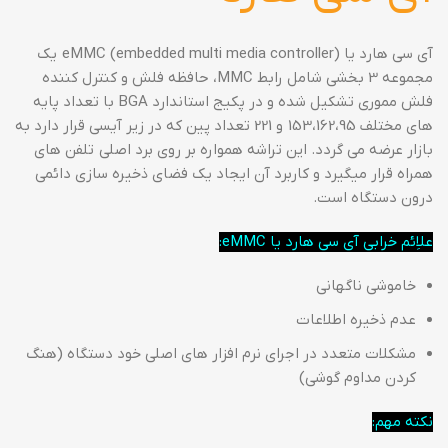
آی سی هارد یا eMMC (embedded multi media controller) یک
مجموعه 3 بخشی شامل رابط MMC، حافظه فلش و کنترل کننده
فلش مموری تشکیل شده و در پکیج استاندارد BGA با تعداد پایه
های مختلف 153،162،95 و 221 تعداد پین که در زیر آیسی قرار دارد به
بازار عرضه می گردد. این تراشه همواره بر روی برد اصلی تلفن های
همراه قرار میگیرد و کاربرد آن ایجاد یک فضای ذخیره سازی دائمی
درون دستگاه است.
علاِئم خرابی آی سی هارد یا eMMC:
خاموشی ناگهانی
عدم ذخیره اطلاعات
مشکلات متعدد در اجرای نرم افزار های اصلی خود دستگاه (هنگ
کردن مداوم گوشی)
نکته مهم: