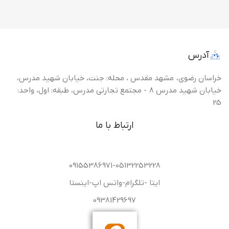
آدرس
خراسان رضوی، مشهد مقدس ، محله: جنت، خیابان شهید مدرس،
خیابان شهید مدرس 8 - مجتمع تجارتی مدرس، طبقه: اول، واحد:
25
ارتباط با ما
09155386971-05132253228
ایتا -تلگرام-واتس اپ-اینستا
09381429697