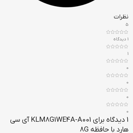
نظرات
5
1 دیدگاه
1
0
0
0
0
1 دیدگاه برای
KLM8G1WE4A-A001 آی سی
هارد با حافظه 8G