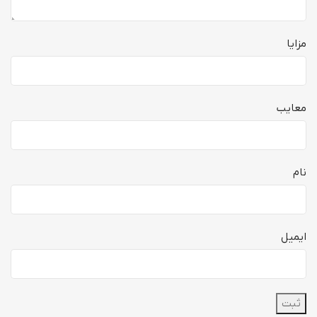
مزایا
معایب
نام
ایمیل