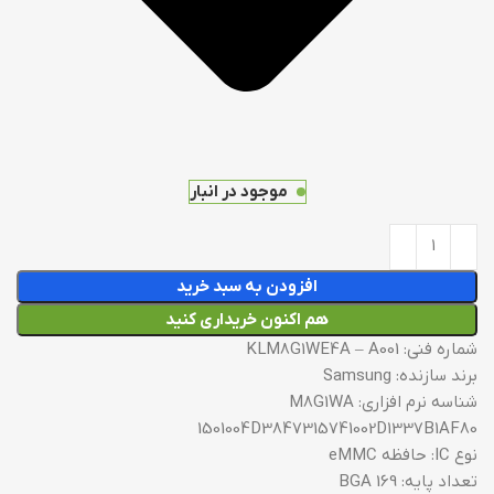
موجود در انبار
افزودن به سبد خرید
هم اکنون خریداری کنید
شماره فنی: KLM8G1WE4A – A001
برند سازنده: Samsung
شناسه نرم افزاری: M8G1WA
1501004D3847315741002D1337B1AF80
نوع IC: حافظه eMMC
تعداد پایه: BGA 169