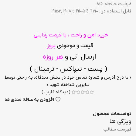
ظرفیت حافظه :8G
قابل استفاده در : I9152, I9082, I9105P, T210
خرید امن و راحت ، با قیمت رقابتی
قیمت و موجودی
بروز
ارسال آنی و
هر روزه
( پست - تیپاکس - ترمینال )
« با درج آدرس و شماره تماس خود در بخش دیدگاه، به راحتی توسط
سایرین شناخته شوید.»
(دیدگاه کاربر
1
)
افزودن به علاقه مندی ها
توضیحات محصول
ویژگی ها
فهرست مطالب