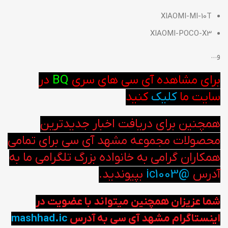
XIAOMI-MI-10T
XIAOMI-POCO-X3
و…
برای مشاهده آی سی های سری
BQ
در
سایت ما
کلیک
کنید
همچنین برای دریافت اخبار جدیدترین
محصولات مجموعه مشهد آی سی برای تمامی
همکاران گرامی به خانواده بزرگ تلگرامی ما به
آدرس
@ic1003
بپیوندید.
شما عزیزان همچنین میتواند با عضویت در
اینستاگرام مشهد آی سی به آدرس
mashhad.ic