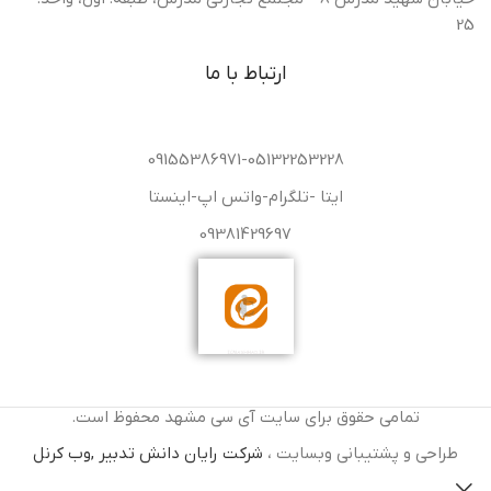
25
ارتباط با ما
09155386971-05132253228
ایتا -تلگرام-واتس اپ-اینستا
09381429697
تمامی حقوق برای سایت آی سی مشهد محفوظ است.
طراحی و پشتیبانی وبسایت ،
شرکت رایان دانش تدبیر ,وب کرنل