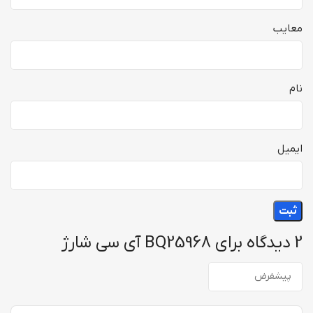
معایب
نام
ایمیل
2 دیدگاه برای
BQ25968 آی سی شارژ