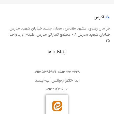
آدرس
خراسان رضوی، مشهد مقدس ، محله: جنت، خیابان شهید مدرس،
خیابان شهید مدرس 8 - مجتمع تجارتی مدرس، طبقه: اول، واحد:
25
ارتباط با ما
09155386971-05132253228
ایتا -تلگرام-واتس اپ-اینستا
09381429697