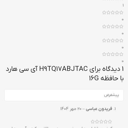
1
0
0
0
0
1 دیدگاه برای
H9TQ17ABJTAC آی سی هارد
با حافظه 16G
فریدون عباسی
–
20 مهر 1404