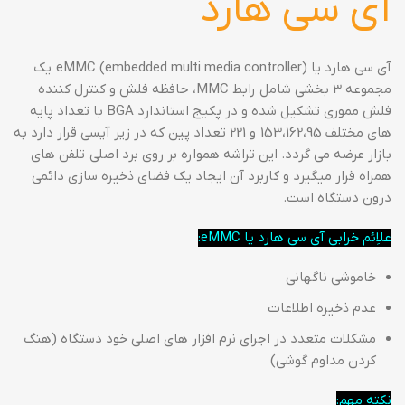
آی سی هارد
آی سی هارد یا eMMC (embedded multi media controller) یک
مجموعه 3 بخشی شامل رابط MMC، حافظه فلش و کنترل کننده
فلش مموری تشکیل شده و در پکیج استاندارد BGA با تعداد پایه
های مختلف 153،162،95 و 221 تعداد پین که در زیر آیسی قرار دارد به
بازار عرضه می گردد. این تراشه همواره بر روی برد اصلی تلفن های
همراه قرار میگیرد و کاربرد آن ایجاد یک فضای ذخیره سازی دائمی
درون دستگاه است.
علاِئم خرابی آی سی هارد یا eMMC:
خاموشی ناگهانی
عدم ذخیره اطلاعات
مشکلات متعدد در اجرای نرم افزار های اصلی خود دستگاه (هنگ
کردن مداوم گوشی)
نکته مهم: