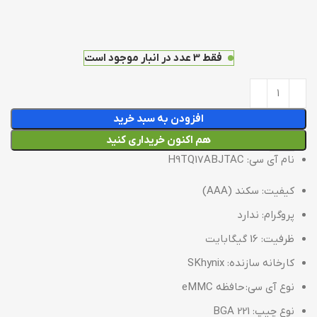
فقط 3 عدد در انبار موجود است
افزودن به سبد خرید
هم اکنون خریداری کنید
نام آی سی: H9TQ17ABJTAC
کیفیت:
سکند (AAA)
پروگرام: ندارد
ظرفیت: 16 گیگابایت
کارخانه سازنده: SKhynix
نوع آی سی: حافظه eMMC
نوع چیپ: BGA 221