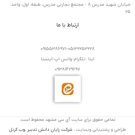
خیابان شهید مدرس 8 - مجتمع تجارتی مدرس، طبقه: اول، واحد:
25
ارتباط با ما
09155386971-05132253228
ایتا -تلگرام-واتس اپ-اینستا
09381429697
تمامی حقوق برای سایت آی سی مشهد محفوظ است.
طراحی و پشتیبانی وبسایت ،
شرکت رایان دانش تدبیر ,وب کرنل