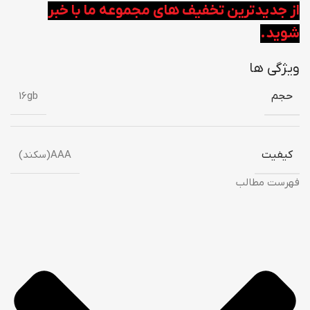
از جدیدترین تخفیف های مجموعه ما با خبر
شوید.
ویژگی ها
حجم
16gb
کیفیت
AAA(سکند)
فهرست مطالب