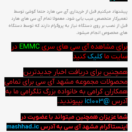
پیشنهاد میکنیم قبل از خریداری آی سی هارد حتما گوشی توسط
تعمیرکار متخصص عیب یابی شود، معمولا تمام آی سی های هارد
قبل از نصب بر روی دستگاه نیاز به پروگرام دارند که توسط دستگاه
های مخصوص انجام میشود.
برای مشاهده آی سی های سری
EMMC
در
سایت ما
کلیک
کنید
همچنین برای دریافت اخبار جدیدترین
محصولات مجموعه مشهد آی سی برای تمامی
همکاران گرامی به خانواده بزرگ تلگرامی ما به
آدرس
@ic1003
بپیوندید.
شما عزیزان همچنین میتواند با عضویت در
اینستاگرام مشهد آی سی به آدرس
mashhad.ic