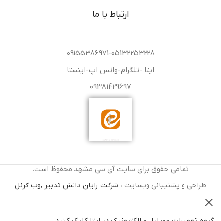
ارتباط با ما
09155386971-05132253228
ایتا -تلگرام-واتس اپ-اینستا
09381429697
تمامی حقوق برای سایت آی سی مشهد محفوظ است.
طراحی و پشتیبانی وبسایت ،
شرکت رایان دانش تدبیر ,وب کرنل
گروه تعمیرات موبایل و الکترونیک در ایتا کلیک کنید .