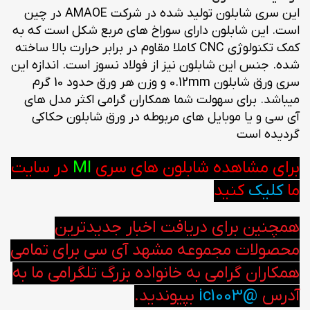
این سری شابلون تولید شده در شرکت AMAOE در چین
است. این شابلون دارای سوراخ های مربع شکل است که به
کمک تکنولوژی CNC کاملا مقاوم در برابر حرارت بالا ساخته
شده. جنس این شابلون نیز از فولاد نسوز است. اندازه این
سری ورق شابلون 0.12mm و وزن هر ورق حدود 10 گرم
میباشد. برای سهولت شما همکاران گرامی اکثر مدل های
آی سی و یا موبایل های مربوطه در ورق شابلون حکاکی
گردیده است
برای مشاهده شابلون های سری
MI
در سایت
ما
کلیک
کنید
همچنین برای دریافت اخبار جدیدترین
محصولات مجموعه مشهد آی سی برای تمامی
همکاران گرامی به خانواده بزرگ تلگرامی ما به
آدرس
@ic1003
بپیوندید.