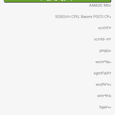
AMAOE MI18
SOSG761 CPU, Xiaomi POCO C40
vc7643
vc7916-36
pmj510
wcn3950
sgm41542
wcd9370
wtr2965
bga200