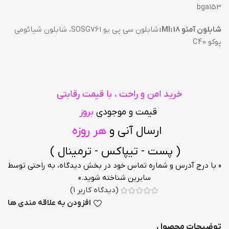
bga153
شابلون آمئو MI:18:
شابلون سی پی یو SOSG761، شابلون شیائومی
پوکو C40
خرید امن و راحت ، با قیمت رقابتی
قیمت و موجودی
بروز
ارسال آنی و
هر روزه
( پست - تیپاکس - ترمینال )
« با درج آدرس و شماره تماس خود در بخش دیدگاه، به راحتی توسط
سایرین شناخته شوید.»
(دیدگاه کاربر
1
)
افزودن به علاقه مندی ها
توضیحات محصول