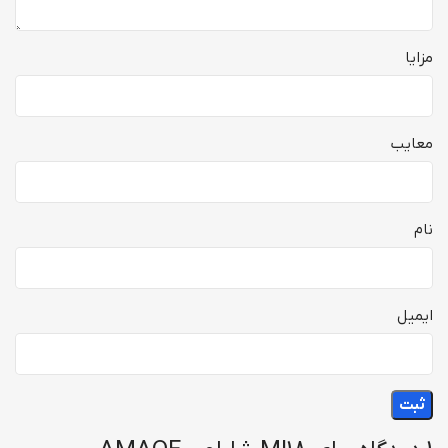
مزایا
معایب
نام
ایمیل