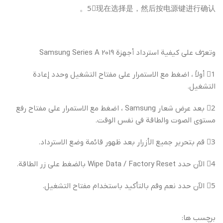
5⃣现在选择是，然后按电源键进行确认。
وتعرّف على كيفية استرداد أجهزة Samsung Series A 2019
1⃣ أولاً ، اضغط مع الاستمرار على مفتاح التشغيل وحدد إعادة
التشغيل.
2⃣ بعد عرض شعار Samsung ، اضغط مع الاستمرار على مفتاح رفع
مستوى الصوت والطاقة في نفس الوقت.
3⃣ قم بتحرير جميع الأزرار بعد ظهور قائمة وضع الاسترداد.
4⃣ الآن حدد Wipe Data / Factory Reset بالضغط على زر الطاقة.
5⃣ الآن حدد نعم وقم بالتأكيد باستخدام مفتاح التشغيل.
برچسب ها: