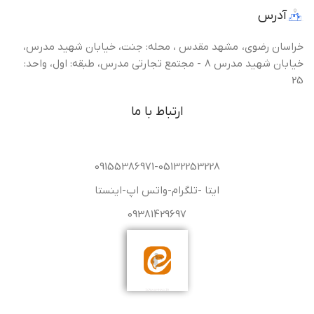
آدرس
خراسان رضوی، مشهد مقدس ، محله: جنت، خیابان شهید مدرس،
خیابان شهید مدرس 8 - مجتمع تجارتی مدرس، طبقه: اول، واحد:
25
ارتباط با ما
09155386971-05132253228
ایتا -تلگرام-واتس اپ-اینستا
09381429697